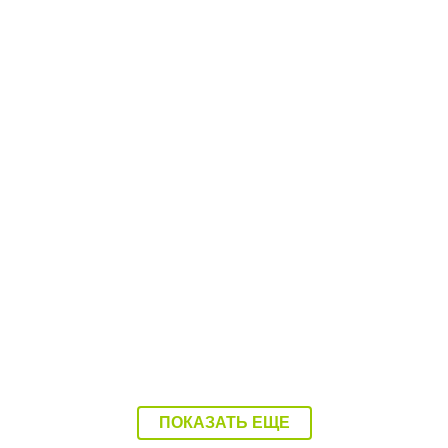
16:07 03.08.26
Ребенка на Волге переехал катер
ПОКАЗАТЬ ЕЩЕ