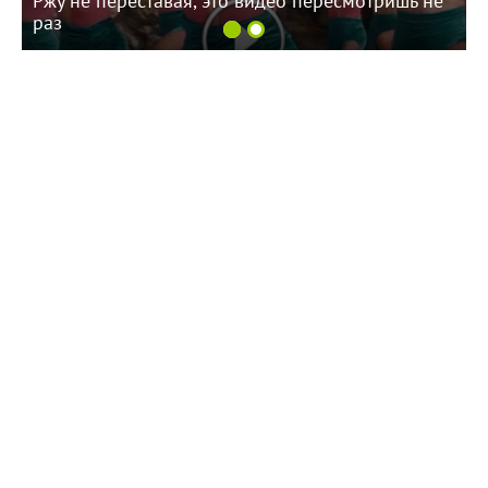
Ржу не переставая, это видео пересмотришь не
раз
16:47 05.08.26
Балаковцам напоминают о схемах обмана по
телефону