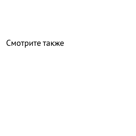
Смотрите также
15:22 Вчера
Балаковец отправится в колонию за долг перед