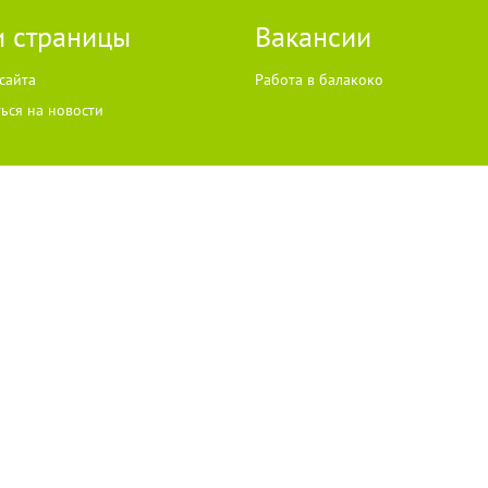
 страницы
Вакансии
сайта
Работа в балакоко
ься на новости
ЛЬЗУЕТ COOKIES
"ЧТО ЭТО ЗНАЧИТ?"
il:
info@go64.ru
,
news@go64.ru
Информационная продукция предназначена для чит
 согласия разрешено только при условии размещения в тексте активной гиперссылки
ожет не совпадать с мнением авторов статей и комментариев, ответственность за с
лучены из открытых источников. В случае, если автор того или иного объекта автор
go64.ru
. Материалы в разделе "Реклама", реклама в соответствии с законодательст