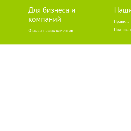
Для бизнеса и
Наши
компаний
Правила 
Подписат
Отзывы наших клиентов
2015-2024 © Go64.ru - Сайт города Балаково
НАШ САЙТ ИСПО
Политика конфиденциальности
Адрес Go64.ru Ema
GO64.RU – информационно-новостной портал города Балаково
Использование материалов Сайта без получения предварительного
изображения и тексты принадлежат их авторам, мнение редакции м
Текстовые и/или графические материалы, размещаемые на сайте, по
просим направлять соответствующие обращения по адресу:
news@