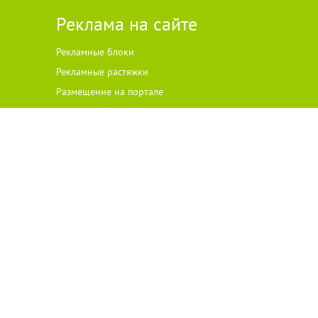
Реклама на сайте
Рекламные блоки
Рекламные растяжки
Размещение на портале
Рекламные баннеры
ателей ст
а
рше 18 лет.
 на цитируемые материалы с указанием источника. Все права на
одержание и достоверность рекламы несет рекламодатель.
ского права, размещенного на сайте, против такого размещения —
вом Российской Федерации о рекламе.