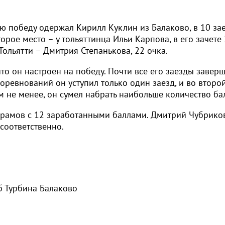
ю победу одержал Кирилл Куклин из Балаково, в 10 за
орое место – у тольяттинца Ильи Карпова, в его зачете
Тольятти – Дмитрия Степанькова, 22 очка.
то он настроен на победу. Почти все его заезды завер
оревнований он уступил только один заезд, и во второ
м не менее, он сумел набрать наибольше количество ба
Храмов с 12 заработанными баллами. Дмитрий Чубрико
соответственно.
б Турбина Балаково