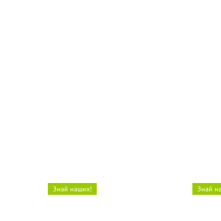
13:42 Вчера
12:16 Вч
Лучших спортсменов года
В Бал
назвали в Балаково
по во
Знай наших!
Знай н