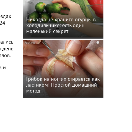
ездах
Никогда не храните огурцы в
 24
холодильнике: есть один
маленький секрет
шались
i
й день
ллов.
в и
Грибок на ногтях стирается как
ластиком! Простой домашний
метод