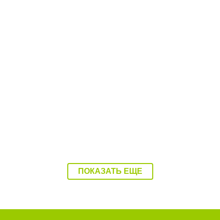
.07.26
12:27 28.07.26
овские бегуны взяли
Под водой в Балаковке
инство медалей на
определили чемпионов
овых стартах
ПОКАЗАТЬ ЕЩЕ