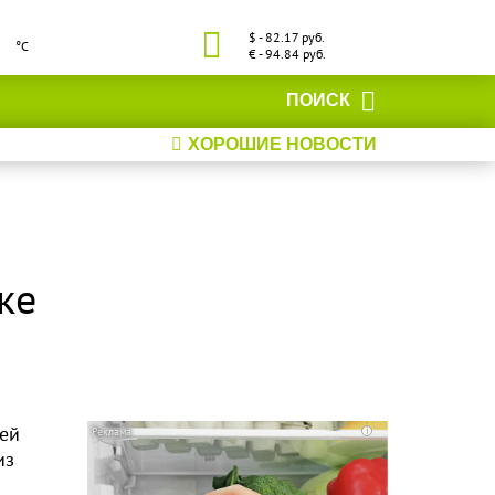
$ - 82.17 руб.
°С
€ - 94.84 руб.
ПОИСК
ХОРОШИЕ НОВОСТИ
ке
ей
i
из