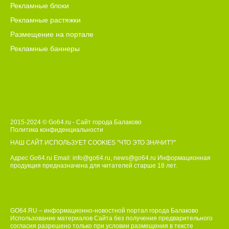
Рекламные блоки
Рекламные растяжки
Размещение на портале
Рекламные баннеры
2015-2024 © Go64.ru - Сайт города Балаково
Политика конфиденциальности
НАШ САЙТ ИСПОЛЬЗУЕТ COOKIES
"ЧТО ЭТО ЗНАЧИТ?"
Адрес Go64.ru Email:
info@go64.ru
,
news@go64.ru
Информационная
продукция предназначена для читателей ст
а
рше 18 лет.
GO64.RU – информационно-новостной портал города Балаково
Использование материалов Сайта без получения предварительного
согласия разрешено только при условии размещения в тексте