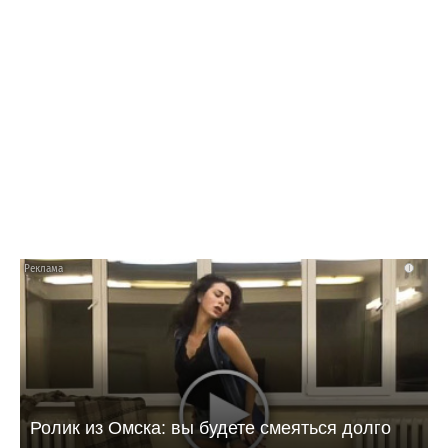
13:16 28.07.26
«Т Плюс» обновила 7,5 км теплосетей в
Балакове для бесперебойного отопления
зимой
i
Ролик из Омска: вы будете смеяться долго