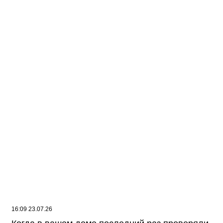
11:18 24.07.26
МТС усилила сеть 4G на крупном
агропредприятии в Саратовской области
16:09 23.07.26