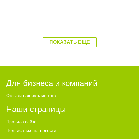
отметил, что решение в первую очередь рассчитано на
малый бизнес, микробизнес и самозанятых, которым не
всегда доступны сложные и дорогостоящие ИТ-системы. По
его словам, МТС Optimus помогает систематизировать
данные, расшифровывать разговоры, контролировать
задачи и работать с клиентской базой. Это позволяет
предпринимателям экономить время и не терять важную
ПОКАЗАТЬ ЕЩЕ
информацию после переговоров.
Для бизнеса и компаний
Отзывы наших клиентов
Наши страницы
Правила сайта
Подписаться на новости