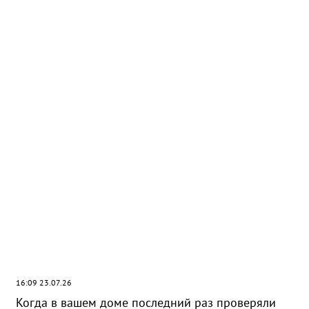
МТС усилила сеть 4G на крупном
агропредприятии в Саратовской области
16:09 23.07.26
Когда в вашем доме последний раз проверяли