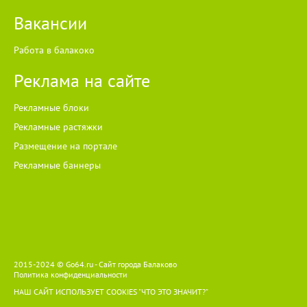
доступны сложные и дорогостоящие ИТ-системы. По его
Вакансии
словам, МТС Optimus помогает систематизировать данные,
расшифровывать разговоры, контролировать задачи и
работать с клиентской базой. Это позволяет
Работа в балакоко
предпринимателям экономить время и не терять важную
информацию после переговоров.
Реклама на сайте
Рекламные блоки
Рекламные растяжки
Размещение на портале
Рекламные баннеры
2015-2024 © Go64.ru - Сайт города Балаково
Политика конфиденциальности
НАШ САЙТ ИСПОЛЬЗУЕТ COOKIES
"ЧТО ЭТО ЗНАЧИТ?"