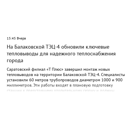
15:45 Вчера
На Балаковской ТЭЦ-4 обновили ключевые
тепловыводы для надежного теплоснабжения
города
Саратовский филиал «Т Плюс» завершил монтаж новых
тепловыводов на территории Балаковской ТЭЦ-4. Специалисты
установили 60 метров трубопроводов диаметром 1000 и 900
миллиметров. Эти работы входят в плановую подготовку
станции к предстоящему отопительному сезону и должны
повысить надежность теплоснабжения Балакова в зимний
период. Тепловыводы являются головными участками
крупнейших магистральных теплотрасс города. Именно по ним
тепло, вырабатываемое Балаковской ТЭЦ-4, поступает из
котлотурбинного цеха станции в городскую систему
теплоснабжения. От состояния этих коммуникаций напрямую
зависит стабильность подачи тепла и горячей воды