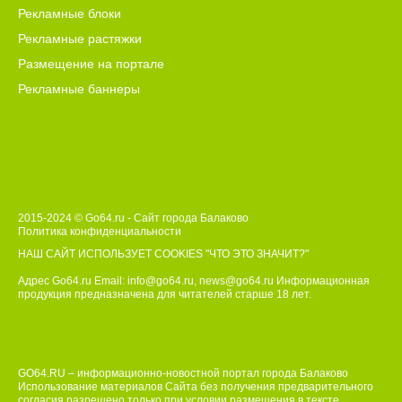
Рекламные блоки
Рекламные растяжки
Размещение на портале
Рекламные баннеры
2015-2024 © Go64.ru - Сайт города Балаково
Политика конфиденциальности
НАШ САЙТ ИСПОЛЬЗУЕТ COOKIES
"ЧТО ЭТО ЗНАЧИТ?"
Адрес Go64.ru Email:
info@go64.ru
,
news@go64.ru
Информационная
продукция предназначена для читателей ст
а
рше 18 лет.
GO64.RU – информационно-новостной портал города Балаково
Использование материалов Сайта без получения предварительного
согласия разрешено только при условии размещения в тексте