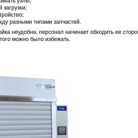
живать узлы;
 загрузки;
тройство;
ду разными типами запчастей.
ойка неудобна, персонал начинает обходить ее сторо
этого можно было избежать.