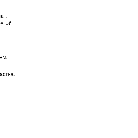
ат.
ругой
ям;
астка.