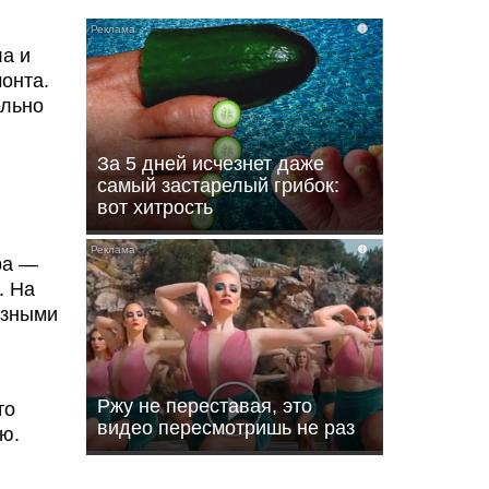
i
ла и
онта.
льно
За 5 дней исчезнет даже
самый застарелый грибок:
вот хитрость
i
ра —
. На
азными
Ржу не переставая, это
то
видео пересмотришь не раз
ю.