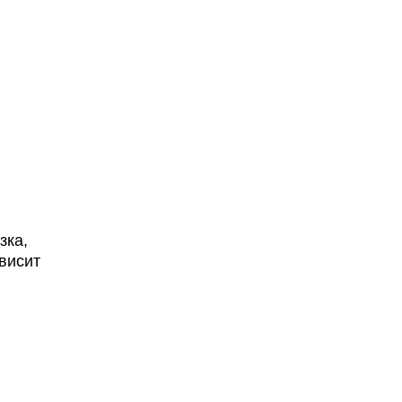
зка,
ависит