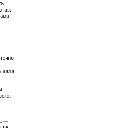
ть
в как
ыми,
аточно
рывала
ы
рого,
ка —
учше