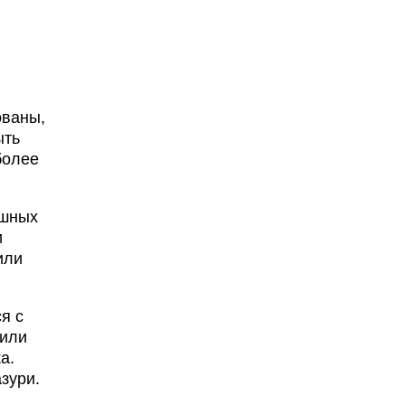
ованы,
ыть
более
яшных
и
или
я с
 или
а.
зури.