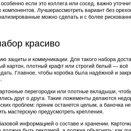
 особенно если это коллега или сосед, важно уточни
 компонентов. Лучшерассмотреть вариант без орехо
нализированные можно сделать и с более рискованн
набор красиво
ию защиты и коммуникации. Для такого набора дост
вый картон, плотный крафт или строгий белый — всё
редать. Главное, чтобы коробка была надёжной и зак
.
артонные перегородки или плотные вкладыши, чтоб
ились друг о друга. Такие ложементы делаются недо
ских проблем: пряник останется целым, а баночка не
ить мастерскую предусмотреть крепления.
базовой информацией о составе и хранении. Карточ
е должна быть рекламой, а должна объяснять: как л