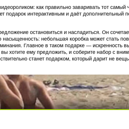
идеороликом: как правильно заваривать тот самый 
ает подарок интерактивным и даёт дополнительный 
редложение остановиться и насладиться. Он сочетае
ую насыщенность: небольшая коробка может стать по
оминания. Главное в таком подарке — искренность в
о вы хотите ему предложить, и соберите набор с вни
ствительно станет подарком, который дарит не вещь
ди вытворяют, когда их не видят...