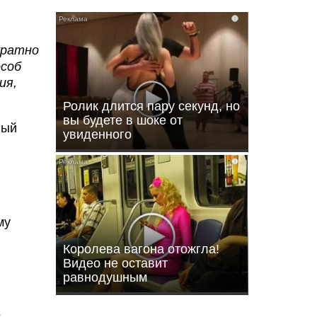
i
уратно
особ
ия,
Ролик длится пару секунд, но
вы будете в шоке от
ный
увиденного
i
му
Королева вагона отожгла!
Видео не оставит
равнодушным
з