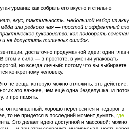
омат, вкус, тактильность. Небольшой набор из акк
и мёда или редкого чая — простой и эффектный сп
практическое руководство: как подобрать сочетан
о и не допустить типичных ошибок.
езентации, достаточно продуманной идеи: один глав
В этом и сила — в простоте, в умении упаковать
орогой, но всегда личный: потому что вы выбираете
ится конкретному человеку.
 Это не вещь, которую можно отложить; это действие:
многих это важнее, чем ещё одна безделушка. И пото
у, и про память.
и: он компактный, хорошо переносится и недорог в
ее, то не придётся в последний момент думать,
где
нта. Это делает идею доступной и массовой: можно
кам — и при этом сохранить индивидуальность чере