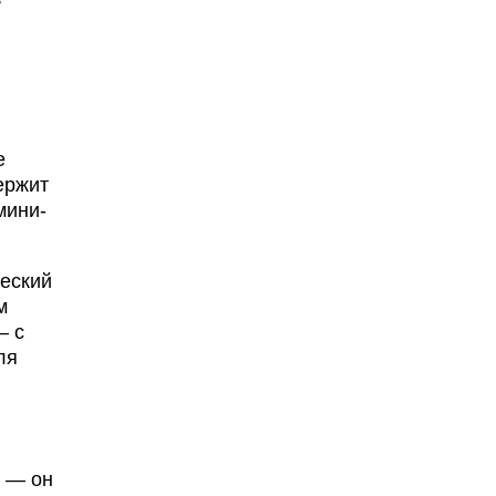
е
ержит
мини-
ческий
м
— с
ля
й — он