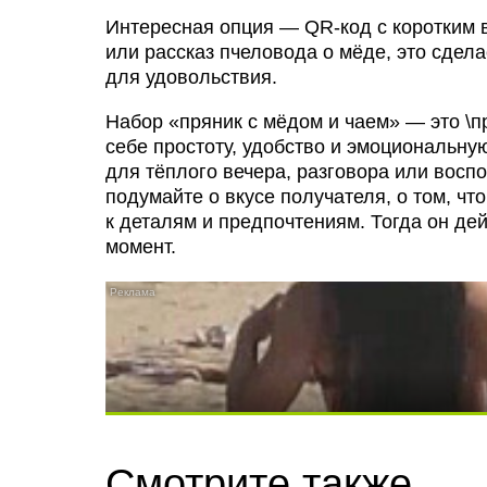
Интересная опция — QR-код с коротким в
или рассказ пчеловода о мёде, это сдел
для удовольствия.
Набор «пряник с мёдом и чаем» — это \п
себе простоту, удобство и эмоциональн
для тёплого вечера, разговора или восп
подумайте о вкусе получателя, о том, чт
к деталям и предпочтениям. Тогда он дей
момент.
Скрытая камера на пляже Крыма: Что лю
Смотрите также