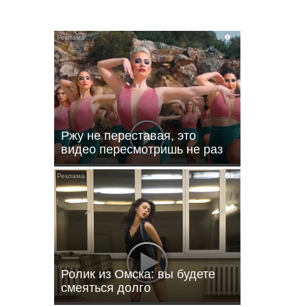
i
i
Ржу не переставая, это
видео пересмотришь не раз
i
 км
 для
ния
Ролик из Омска: вы будете
смеяться долго