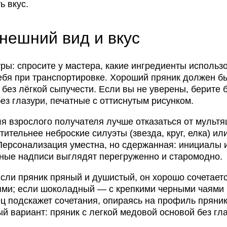
ь вкус.
внешний вид и вкус
ры: спросите у мастера, какие ингредиенты использ
 себя при транспортировке. Хороший пряник должен б
 без лёгкой сыпучести. Если вы не уверены, берите 
з глазури, печатные с оттиснутым рисунком.
ля взрослого получателя лучше отказаться от мульт
ительнее неброские силуэты (звезда, круг, елка) ил
 Персонализация уместна, но сдержанная: инициалы 
нные надписи выглядят перегруженно и старомодно.
сли пряник пряный и душистый, он хорошо сочетаетс
ями; если шоколадный — с крепкими черными чаями
ц подскажет сочетания, опираясь на профиль пряник
й вариант: пряник с легкой медовой основой без гла