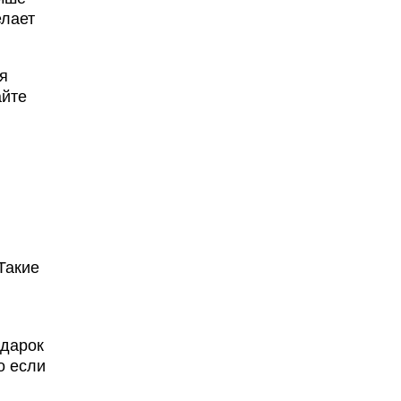
елает
я
айте
Такие
одарок
о если