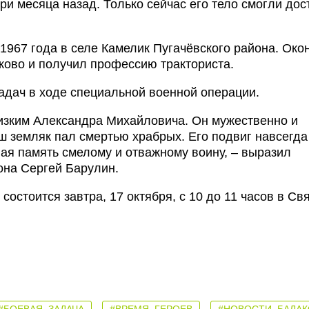
ри месяца назад. Только сейчас его тело смогли дос
1967 года в селе Камелик Пугачёвского района. Око
ово и получил профессию тракториста.
адач в ходе специальной военной операции.
изким Александра Михайловича. Он мужественно и
ш земляк пал смертью храбрых. Его подвиг навсегда
ная память смелому и отважному воину, – выразил
она Сергей Барулин.
стоится завтра, 17 октября, с 10 до 11 часов в Свя