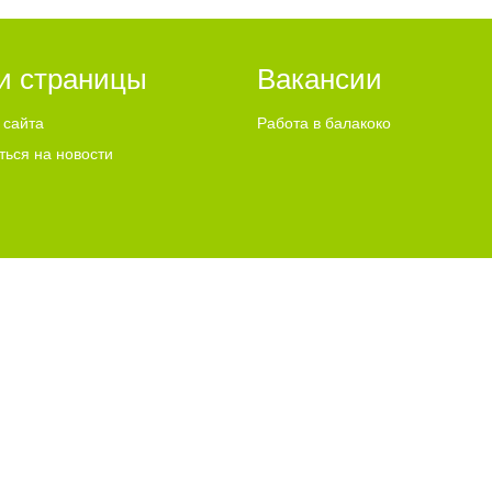
и страницы
Вакансии
 сайта
Работа в балакоко
ться на новости
ИСПОЛЬЗУЕТ COOKIES
"ЧТО ЭТО ЗНАЧИТ?"
u Email:
info@go64.ru
,
news@go64.ru
Информационная продукция предназнач
ово
льного согласия разрешено только при условии размещения в тексте актив
 их авторам, мнение редакции может не совпадать с мнением авторов статей
ли графические материалы, размещаемые на сайте, получены из открытых исто
размещения — просим направлять соответствующие обращения по адресу:
new