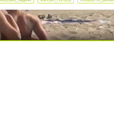
#БОЕВАЯ_ЗАДАЧА
#ВРЕМЯ_ГЕРОЕВ
#НОВОСТИ_БАЛА
ди вытворяют, когда их не видят...
ься вы будете долго