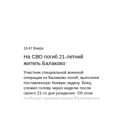
16:47 Вчера
На СВО погиб 21-летний
житель Балаково
Участник специальной военной
операции из Балаково погиб, выполняя
поставленную боевую задачу. Боец
сложил голову через неделю после
своего 21-го дня рождения. Об этом
сообщает администрация Балаковского
района. Арсений Лиференко родился
14 июля 2005 года в городе Балаково.
Получил средне-специальное
образование в ГАПОУ СО
«Губернаторский колледж». Погиб 22