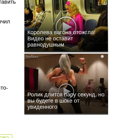
тавить
нчил
Королева вагона отожгла!
Видео не оставит
равнодушным
i
то-
Ролик длится пару секунд, но
вы будете в шоке от
увиденного