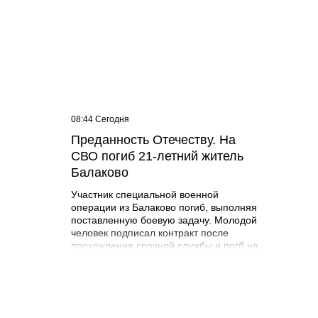
08:44 Сегодня
08:40 С
Преданность Отечеству. На
Дорож
СВО погиб 21-летний житель
Балак
Балаково
Участник специальной военной
операции из Балаково погиб, выполняя
поставленную боевую задачу. Молодой
человек подписал контракт после
прохождения срочной службы и погб на
поле боя. Об этом сообщает
администрация Балаковского района.
Никита Мразов родился 30 июля 2004
года в городе Балаково. Окончил
Лабинский аграрный техникум по