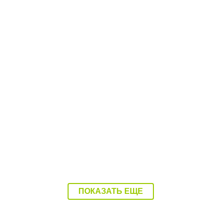
егодня
08:37 Сегодня
ный контроль начали с
Балаково накроет 37-
овского района
градусная жара
ПОКАЗАТЬ ЕЩЕ