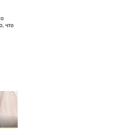
го
, что
i