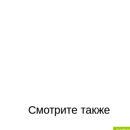
Ролик длится несколько секунд, а смеят
Скрытая камера на пляже Крыма: Что лю
Смотрите также