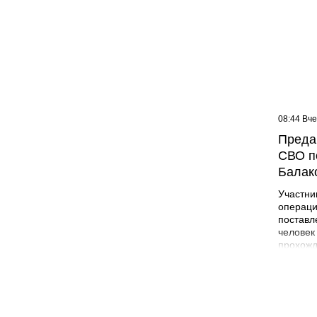
09:07 Вчера
08:44 Вч
Жителей многоэтажки в
Преда
Балаково хотят лишить
СВО п
зелёной зоны
Балак
Участни
операци
поставл
человек
прохожд
поле бо
админис
Никита 
года в 
Лабинск