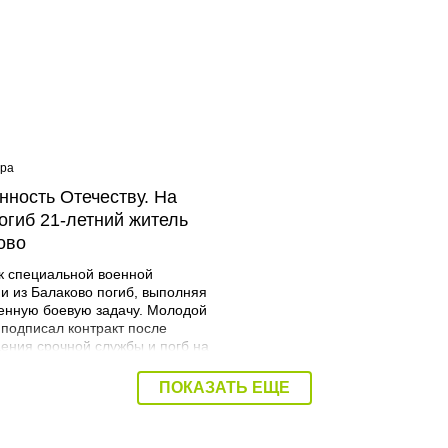
ера
08:40 Вчера
нность Отечеству. На
Дорожный контроль нач
огиб 21-летний житель
Балаковского района
ово
к специальной военной
и из Балаково погиб, выполняя
енную боевую задачу. Молодой
 подписал контракт после
ения срочной службы и погб на
я. Об этом сообщает
трация Балаковского района.
ПОКАЗАТЬ ЕЩЕ
Мразов родился 30 июля 2004
городе Балаково. Окончил
ий аграрный техникум по