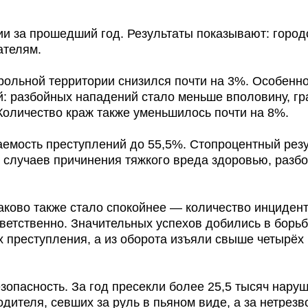
ии за прошедший год. Результаты показывают: город
ателям.
рольной территории снизился почти на 3%. Особенн
й: разбойных нападений стало меньше вполовину, г
Количество краж также уменьшилось почти на 8%.
емость преступлений до 55,5%. Стопроцентный резу
, случаев причинения тяжкого вреда здоровью, разбо
аково также стало спокойнее — количество инциден
ветственно. Значительных успехов добились в борьб
х преступления, а из оборота изъяли свыше четырёх
зопасность. За год пресекли более 25,5 тысяч нару
дителя, севших за руль в пьяном виде, а за нетрезв