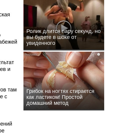
ская
Ролик длится пару секунд, но
о
вы будете в шоке от
рабежей
увиденного
i
льтат
ев и
тов там
Грибок на ногтях стирается
е с
как ластиком! Простой
домашний метод
шений
ое