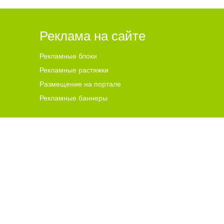
Реклама на сайте
Рекламные блоки
Рекламные растяжки
Размещение на портале
Рекламные баннеры
ена для читателей ст
а
рше 18 лет.
ной гиперссылки на цитируемые материалы с указанием
 и комментариев, ответственность за содержание и
чников. В случае, если автор того или иного объекта
s@go64.ru
. Материалы в разделе "Реклама", реклама в