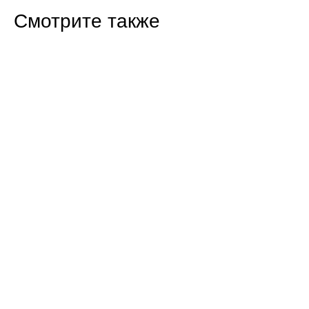
Смотрите также
15:22 Вчера
Балаковский фестиваль сапбординга открыл
регистрацию