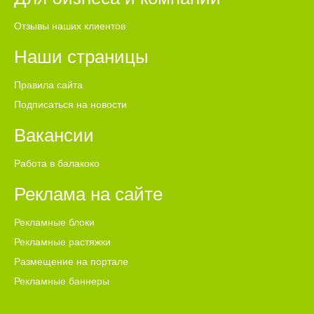
Барулин. Прощание с Алексеем Пантелеевым состоится
завтра, 6 августа с 10:00 до 11:00 в храме Иоанна
Отзывы наших клиентов
Богослова.
Наши страницы
Правила сайта
Подписаться на новости
Вакансии
Работа в балакоко
Реклама на сайте
Рекламные блоки
Рекламные растяжки
Размещение на портале
Рекламные баннеры