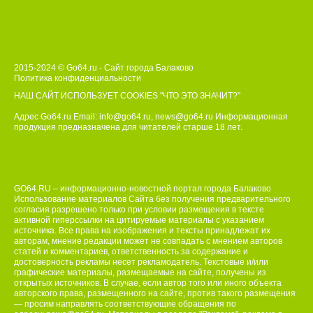
2015-2024 © Go64.ru - Сайт города Балаково
Политика конфиденциальности
НАШ САЙТ ИСПОЛЬЗУЕТ COOKIES
"ЧТО ЭТО ЗНАЧИТ?"
Адрес Go64.ru Email:
info@go64.ru
,
news@go64.ru
Информационная
продукция предназначена для читателей ст
а
рше 18 лет.
GO64.RU – информационно-новостной портал города Балаково
Использование материалов Сайта без получения предварительного
согласия разрешено только при условии размещения в тексте
активной гиперссылки на цитируемые материалы с указанием
источника. Все права на изображения и тексты принадлежат их
авторам, мнение редакции может не совпадать с мнением авторов
статей и комментариев, ответственность за содержание и
достоверность рекламы несет рекламодатель. Текстовые и/или
графические материалы, размещаемые на сайте, получены из
открытых источников. В случае, если автор того или иного объекта
авторского права, размещенного на сайте, против такого размещения
— просим направлять соответствующие обращения по