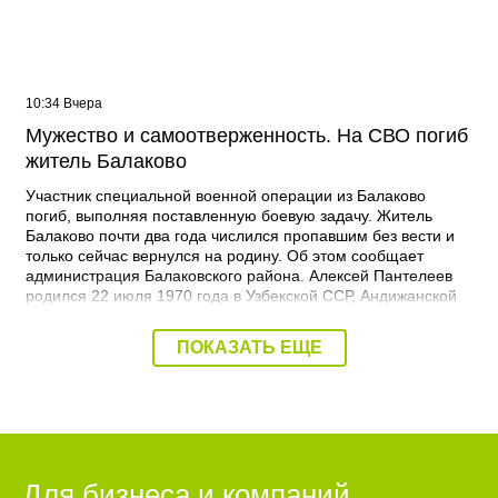
10:34 Вчера
Мужество и самоотверженность. На СВО погиб
житель Балаково
Участник специальной военной операции из Балаково
погиб, выполняя поставленную боевую задачу. Житель
Балаково почти два года числился пропавшим без вести и
только сейчас вернулся на родину. Об этом сообщает
администрация Балаковского района. Алексей Пантелеев
родился 22 июля 1970 года в Узбекской ССР, Андижанской
области, Ленинского района, Узбекистанский к/с. Получил
средне-специальное образование в балаковском ПУ-58 по
ПОКАЗАТЬ ЕЩЕ
специальности тракторист. Погиб 2 сентября 2024 года при
выполнении боевых задач. - Выражаю соболезнования
родным и близким Алексея Владимировича. Наш земляк
пожертвовал собой ради Родины, свободы и мира. Его
поступок олицетворяет мужество, самоотверженность и
воинскую доблесть. Он был настоящим защитником
Отечества. Память о герое будет жить вечно, - выразил
Для бизнеса и компаний
соболезнования глава Балаковского района Сергей