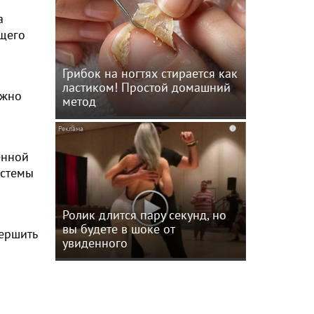
а
ящего
Грибок на ногтях стирается как
ластиком! Простой домашний
ежно
метод
i
енной
истемы
Ролик длится пару секунд, но
вы будете в шоке от
вершить
увиденного