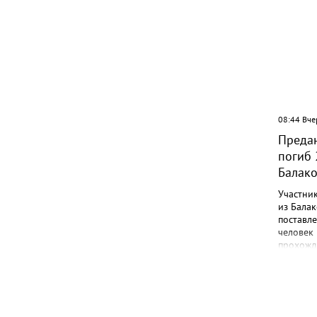
09:07 Вчера
08:44 Вче
Жителей многоэтажки в
Предан
Балаково хотят лишить зелёной
погиб 
зоны
Балак
Участни
из Балак
поставл
человек 
прохожд
поле боя
админис
Никита 
года в г
Лабинск