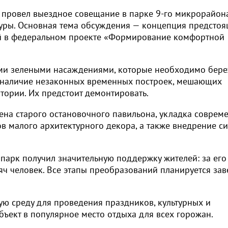
н провел выездное совещание в парке 9-го микрорайон
туры. Основная тема обсуждения — концепция предсто
ей в федеральном проекте «Формирование комфортной
оими зелеными насаждениями, которые необходимо бер
о наличие незаконных временных построек, мешающих
ории. Их предстоит демонтировать.
ена старого остановочного павильона, укладка соврем
ов малого архитектурного декора, а также внедрение с
арк получил значительную поддержку жителей: за его
яч человек. Все этапы преобразований планируется за
ую среду для проведения праздников, культурных и
бъект в популярное место отдыха для всех горожан.