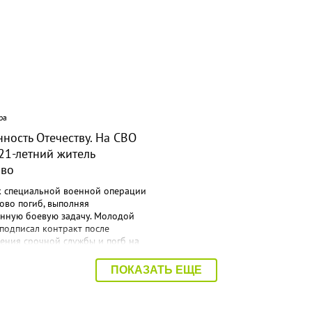
ра
08:40 Вчера
ность Отечеству. На СВО
Дорожный контроль нача
21-летний житель
Балаковского района
ово
к специальной военной операции
ово погиб, выполняя
енную боевую задачу. Молодой
подписал контракт после
ения срочной службы и погб на
. Об этом сообщает
трация Балаковского района.
ПОКАЗАТЬ ЕЩЕ
Мразов родился 30 июля 2004
ороде Балаково. Окончил
ий аграрный техникум по