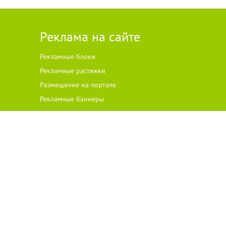
Реклама на сайте
Рекламные блоки
Рекламные растяжки
Размещение на портале
Рекламные баннеры
ателей ст
а
рше 18 лет.
 на цитируемые материалы с указанием источника. Все права на
одержание и достоверность рекламы несет рекламодатель.
ского права, размещенного на сайте, против такого размещения —
вом Российской Федерации о рекламе.