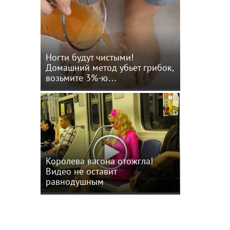
Ногти будут чистыми!
Домашний метод убьет грибок,
возьмите 3%-ю…
i
Королева вагона отожгла!
Видео не оставит
равнодушным