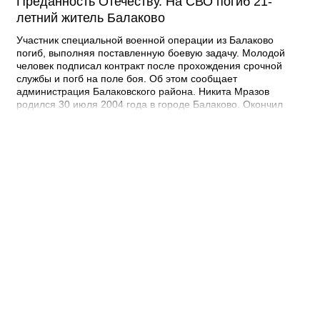
Преданность Отечеству. На СВО погиб 21-
летний житель Балаково
Участник специальной военной операции из Балаково
погиб, выполняя поставленную боевую задачу. Молодой
человек подписал контракт после прохождения срочной
службы и погб на поле боя. Об этом сообщает
администрация Балаковского района. Никита Мразов
родился 30 июля 2004 года в городе Балаково. Окончил
Лабинский аграрный техникум по специальности мастер по
ремонту строительных машин, электросварщик. Погиб 14
июля 2026 года при выполнении специальных задач. ДО
своего 22-го дня рождения он не дожил двух недель. -
Выражаю соболезнования родным и близким Никиты
Андреевича. Наш земляк проявил несгибаемую храбрость и
преданность Отечеству. Его поступок стал символом чести и
героизма, мы будем хранить память о нем как об истинном
патриоте, защищавшем Отчизну, - выразил соболезнования
глава Балаковского района Сергей Барулин. Прощание с
Никитой Мразовым состоится сегодня, 7 августа с 10:00 до
11:00 в храме Иоанна Богослова.
08:40 Сегодня
Дорожный контроль начали с Балаковского
района