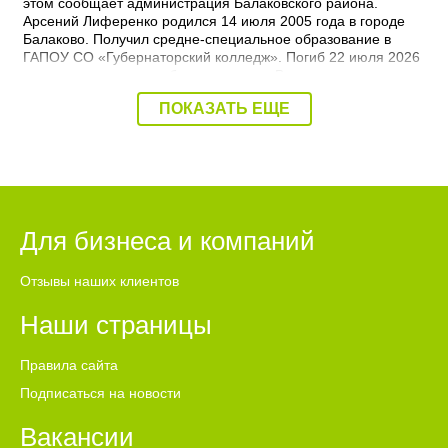
этом сообщает администрация Балаковского района.
Арсений Лиференко родился 14 июля 2005 года в городе
Балаково. Получил средне-специальное образование в
ГАПОУ СО «Губернаторский колледж». Погиб 22 июля 2026
года при выполнении боевых задач. - Выражаю
соболезнования родным и близким Арсения Сергеевича.
ПОКАЗАТЬ ЕЩЕ
Наш земляк пожертвовал собой ради будущего нашей
страны. Его героический поступок во имя Родины никогда не
будет забыт, – выразил соболезнования глава Балаковского
района Сергей Барулин. Прощание с Арсением Лиференко
состоится завтра, 7 августа с 12:00 до 13:00 в храме
Рождества Христова.
Для бизнеса и компаний
Отзывы наших клиентов
Наши страницы
Правила сайта
Подписаться на новости
Вакансии