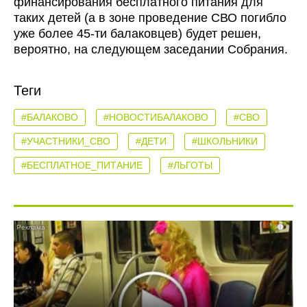
финансирования бесплатного питания для
таких детей (а в зоне проведение СВО погибло
уже более 45-ти балаковцев) будет решен,
вероятно, на следующем заседании Собрания.
Теги
#БАЛАКОВО
#НОВОСТИБАЛАКОВО
#СВО
#УЧАСТНИКИ_СВО
#ДЕТИ
#ШКОЛЬНИКИ
#БЕСПЛАТНОЕ_ПИТАНИЕ
#ЛЬГОТЫ
i