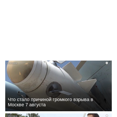
09:07 Сегодня
Жителей многоэтажки в Балаково хотят
лишить зелёной зоны
i
Что стало причиной громкого взрыва в
Москве 7 августа
i