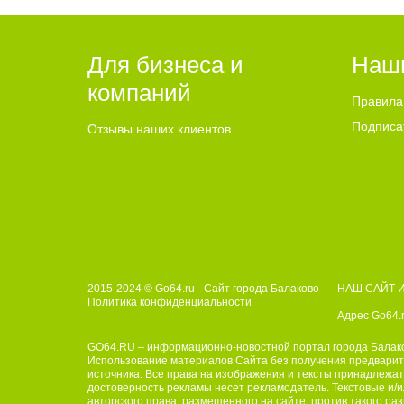
Для бизнеса и
Наш
компаний
Правила
Подписа
Отзывы наших клиентов
2015-2024 © Go64.ru - Сайт города Балаково
НАШ САЙТ 
Политика конфиденциальности
Адрес Go64.r
GO64.RU – информационно-новостной портал города Балак
Использование материалов Сайта без получения предварите
источника. Все права на изображения и тексты принадлежат
достоверность рекламы несет рекламодатель. Текстовые и/и
авторского права, размещенного на сайте, против такого 