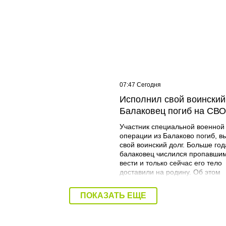
егодня
07:47 Сегодня
ковцы потребовали
Исполнил свой воинский
атить ночные гонки на
Балаковец погиб на СВО
х города
Участник специальной военной
операции из Балаково погиб, 
свой воинский долг. Больше год
балаковец числился пропавшим
вести и только сейчас его тело
доставили на родину. Об этом
сообщает администрация Бала
района. Дмитрий Митрофанов 
ПОКАЗАТЬ ЕЩЕ
22 марта 1982 года в поселке
Береговой Балаковского района
Получил высшее образование в