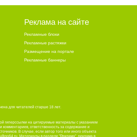
 19
ии
ким
Реклама на сайте
земляк с
й
м
Рекламные блоки
 на
Рекламные растяжки
одвиг, –
Размещение на портале
арулин.
Рекламные баннеры
фановым
6
живал
ена для читателей ст
а
рше 18 лет.
ной гиперссылки на цитируемые материалы с указанием
 и комментариев, ответственность за содержание и
чников. В случае, если автор того или иного объекта
s@go64.ru
. Материалы в разделе "Реклама", реклама в