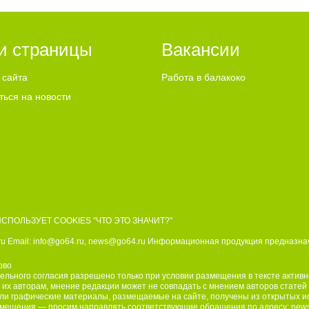
специальности психолог. Погиб
марта 2025 года при выполнен
специальных задач. - Выражаю
соболезнования родным и близ
и страницы
Вакансии
Дмитрия Владимировича. Наш 
честью и отвагой исполнил сво
воинский долг. Он был истинны
 сайта
Работа в балакоко
патриотом и проявил храбрость
ться на новости
поле боя. Мы будем чтить его п
выразил соболезнования глава
Балаковского района Сергей Б
Прощание с Дмитрием Митро
состоится в поселке Береговой 
августа в 14:00 у дома, где про
погибший участник СВО.
ИСПОЛЬЗУЕТ COOKIES
"ЧТО ЭТО ЗНАЧИТ?"
u Email:
info@go64.ru
,
news@go64.ru
Информационная продукция предназнач
ово
льного согласия разрешено только при условии размещения в тексте актив
 их авторам, мнение редакции может не совпадать с мнением авторов статей
ли графические материалы, размещаемые на сайте, получены из открытых исто
размещения — просим направлять соответствующие обращения по адресу:
new