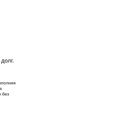
07:27 Сегодня
 долг.
В Балаково сегодня до +34°С
и грозы
выполняя
а
 без
ковского
родился
.
 СГА по