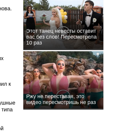
нова.
Этот танец невесты оставит
вас без слов! Пересмотрела
10 раз
i
их
пил к
Ржу не переставая, это
видео пересмотришь не раз
душные
 типа
ой