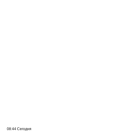
09:07 Сегодня
Жителей многоэтажки в Балаково хотят
лишить зелёной зоны
08:44 Сегодня