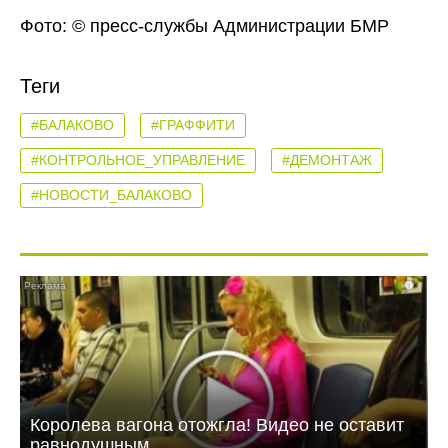
Фото: © пресс-службы Администрации БМР
Теги
#БАЛАКОВО
#ГРАФФИТИ
#КОНТРОЛЬНОЕ_УПРАВЛЕНИЕ
#ДЕМОНТАЖ
#НОВОСТИ_БАЛАКОВО
i
Королева вагона отожгла! Видео не оставит
равнодушным