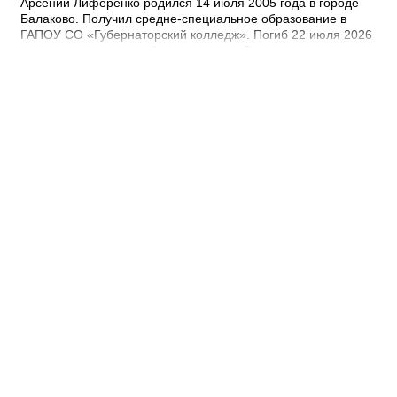
Арсений Лиференко родился 14 июля 2005 года в городе
Балаково. Получил средне-специальное образование в
ГАПОУ СО «Губернаторский колледж». Погиб 22 июля 2026
года при выполнении боевых задач. - Выражаю
соболезнования родным и близким Арсения Сергеевича.
Наш земляк пожертвовал собой ради будущего нашей
страны. Его героический поступок во имя Родины никогда не
будет забыт, – выразил соболезнования глава Балаковского
района Сергей Барулин. Прощание с Арсением Лиференко
состоится завтра, 7 августа с 12:00 до 13:00 в храме
Рождества Христова.
15:22 Вчера
Зарплаты чиновников составили в 1,4
миллиарда рублей за полгода