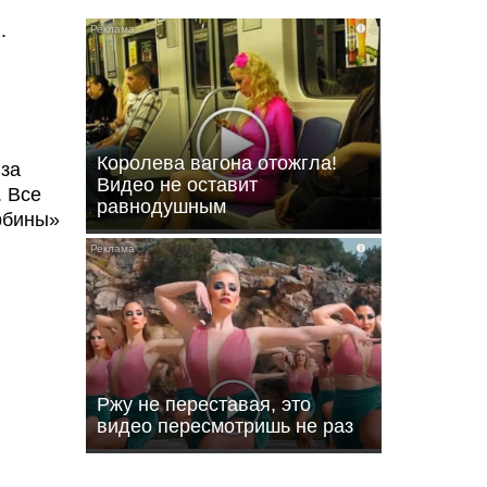
.
i
Королева вагона отожгла!
 за
Видео не оставит
. Все
равнодушным
урбины»
i
Ржу не переставая, это
видео пересмотришь не раз