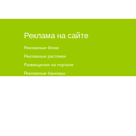
Реклама на сайте
Рекламные блоки
Рекламные растяжки
Размещение на портале
Рекламные баннеры
ена для читателей ст
а
рше 18 лет.
ной гиперссылки на цитируемые материалы с указанием