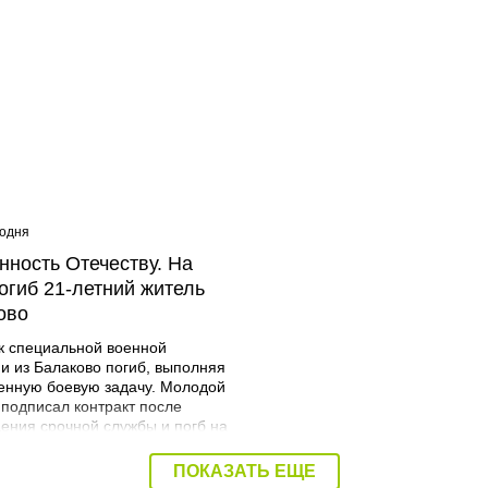
годня
08:40 Сегодня
нность Отечеству. На
Дорожный контроль нач
огиб 21-летний житель
Балаковского района
ово
к специальной военной
и из Балаково погиб, выполняя
енную боевую задачу. Молодой
 подписал контракт после
ения срочной службы и погб на
я. Об этом сообщает
трация Балаковского района.
ПОКАЗАТЬ ЕЩЕ
Мразов родился 30 июля 2004