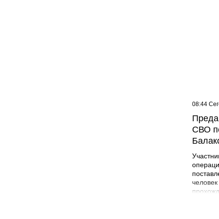
09:07 Сегодня
08:44 Се
Жителей многоэтажки в
Преда
Балаково хотят лишить
СВО п
зелёной зоны
Балак
Участни
операци
поставл
человек
прохожд
поле бо
админис
Никита 