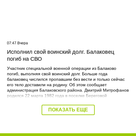
07:47 Вчера
Исполнил свой воинский долг. Балаковец
погиб на СВО
Участник специальной военной операции из Балаково
погиб, выполняя свой воинский долг. Больше года
балаковец числился пропавшим без вести и только сейчас
его тело доставили на родину. Об этом сообщает
администрация Балаковского района. Дмитрий Митрофанов
родился 22 марта 1982 года в поселке Береговой
Балаковского района. Получил высшее образование в СГА
по специальности психолог. Погиб 19 марта 2025 года при
ПОКАЗАТЬ ЕЩЕ
выполнении специальных задач. - Выражаю
соболезнования родным и близким Дмитрия
Владимировича. Наш земляк с честью и отвагой исполнил
свой воинский долг. Он был истинным патриотом и проявил
храбрость на поле боя. Мы будем чтить его подвиг, –