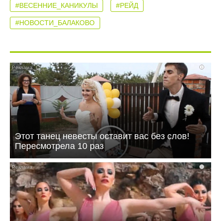
#ВЕСЕННИЕ_КАНИКУЛЫ
#РЕЙД
#НОВОСТИ_БАЛАКОВО
i
Этот танец невесты оставит вас без слов!
Пересмотрела 10 раз
i