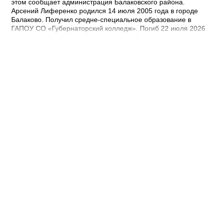
этом сообщает администрация Балаковского района.
Арсений Лиференко родился 14 июля 2005 года в городе
Балаково. Получил средне-специальное образование в
ГАПОУ СО «Губернаторский колледж». Погиб 22 июля 2026
года при выполнении боевых задач. - Выражаю
соболезнования родным и близким Арсения Сергеевича.
Наш земляк пожертвовал собой ради будущего нашей
страны. Его героический поступок во имя Родины никогда не
будет забыт, – выразил соболезнования глава Балаковского
района Сергей Барулин. Прощание с Арсением Лиференко
состоится завтра, 7 августа с 12:00 до 13:00 в храме
Рождества Христова.
15:22 Вчера
Зарплаты чиновников составили в 1,4
миллиарда рублей за полгода