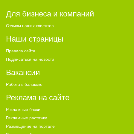
выразил соболезнования глава Балаковского района Сергей
Барулин. Прощание с Дмитрием Митрофановым состоится
Для бизнеса и компаний
в поселке Береговой 6 августа в 14:00 у дома, где проживал
погибший участник СВО.
Отзывы наших клиентов
Наши страницы
Правила сайта
Подписаться на новости
Вакансии
Работа в балакоко
Реклама на сайте
Рекламные блоки
Рекламные растяжки
Размещение на портале