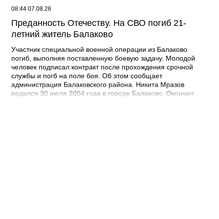
08:44 07.08.26
Преданность Отечеству. На СВО погиб 21-
летний житель Балаково
Участник специальной военной операции из Балаково
погиб, выполняя поставленную боевую задачу. Молодой
человек подписал контракт после прохождения срочной
службы и погб на поле боя. Об этом сообщает
администрация Балаковского района. Никита Мразов
родился 30 июля 2004 года в городе Балаково. Окончил
Лабинский аграрный техникум по специальности мастер по
ремонту строительных машин, электросварщик. Погиб 14
июля 2026 года при выполнении специальных задач. ДО
своего 22-го дня рождения он не дожил двух недель. -
Выражаю соболезнования родным и близким Никиты
Андреевича. Наш земляк проявил несгибаемую храбрость и
преданность Отечеству. Его поступок стал символом чести и
героизма, мы будем хранить память о нем как об истинном
патриоте, защищавшем Отчизну, - выразил соболезнования
глава Балаковского района Сергей Барулин. Прощание с
Никитой Мразовым состоится сегодня, 7 августа с 10:00 до
11:00 в храме Иоанна Богослова.
08:40 07.08.26