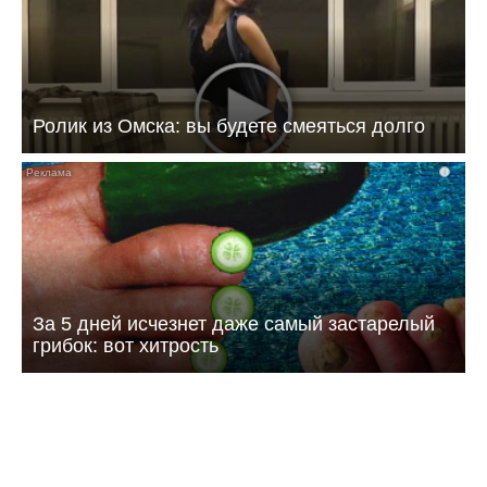
Ролик из Омска: вы будете смеяться долго
i
За 5 дней исчезнет даже самый застарелый
грибок: вот хитрость