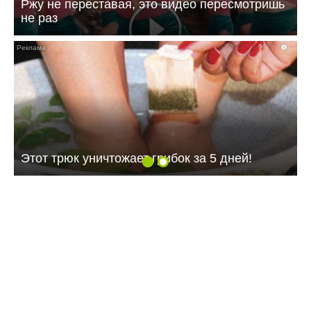
Ржу не переставая, это видео пересмотришь
не раз
i
Этот трюк уничтожает грибок за 5 дней!