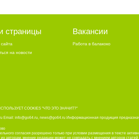
ий аграрный техникум по
ьности мастер по ремонту
льных машин, электросварщик.
4 июля 2026 года при
нии специальных задач. ДО
и страницы
Вакансии
22-го дня рождения он не дожил
дель. - Выражаю
 сайта
Работа в балакоко
нования родным и близким
Андреевича. Наш земляк
ться на новости
 несгибаемую храбрость и
ость Отечеству. Его поступок
мволом чести и героизма, мы
ранить память о нем как об
м патриоте, защищавшем
, - выразил соболезнования
алаковского района Сергей
. Прощание с Никитой
м состоится сегодня, 7 августа
 до 11:00 в храме Иоанна
ИСПОЛЬЗУЕТ COOKIES
"ЧТО ЭТО ЗНАЧИТ?"
ва.
u Email:
info@go64.ru
,
news@go64.ru
Информационная продукция предназнач
ово
льного согласия разрешено только при условии размещения в тексте актив
 их авторам, мнение редакции может не совпадать с мнением авторов статей