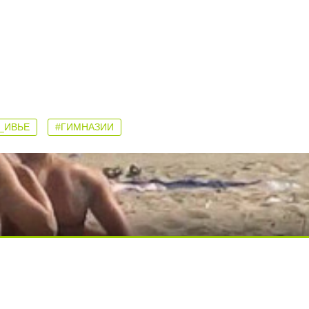
_ИВЬЕ
#ГИМНАЗИИ
ди вытворяют, когда их не видят...