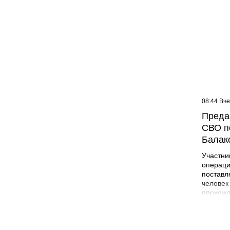
09:07 Вчера
08:44 Вч
Жителей многоэтажки в
Преда
Балаково хотят лишить
СВО п
зелёной зоны
Балак
Участни
операци
поставл
человек
прохожд
поле бо
админис
Никита 
года в 