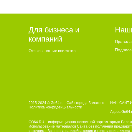
Лабинск
специал
строите
Погиб 1
выполне
Для бизнеса и
Наш
своего 
компаний
двух не
Правила
соболез
Никиты 
Подписа
Отзывы наших клиентов
проявил
преданн
стал си
будем х
истинно
Отчизну
глава Б
Барулин
Мразовы
с 10:00
2015-2024 © Go64.ru - Сайт города Балаково
НАШ САЙТ 
Богосло
Политика конфиденциальности
Адрес Go64.r
GO64.RU – информационно-новостной портал города Балак
Использование материалов Сайта без получения предварите
источника. Все права на изображения и тексты принадлежат