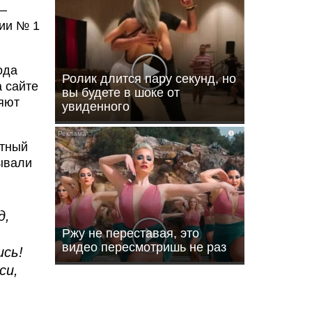
 –
зии № 1
ода
Ролик длится пару секунд, но
 сайте
вы будете в шоке от
ляют
увиденного
i
стный
ывали
д,
Ржу не переставая, это
видео пересмотришь не раз
ись!
си,