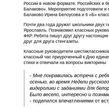
России в новом формате. Российских и 
Балаково». Мероприятие подготовили и 
Балаково Ирина Белоусова и 6 «Б» клас
Почти два года дружат школьники двух г
Ярославль. Познакомил классных руково
ФКР. Ребята пишут друг другу настоящи
друг для друга стенгазеты.
Классные руководители шестикласснико
классный час приуроченный к Дню едине
стихи и отвечали на вопросы викторины
- Мне понравилась встреча с реб
осенью, во время Недели русског
видеролики с заданиями для бело
Было весело, интересно и познава
- поделился впечатлениями от вс