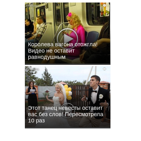
i
Королева вагона отожгла!
Видео не оставит
равнодушным
i
ли
Этот танец невесты оставит
вас без слов! Пересмотрела
10 раз