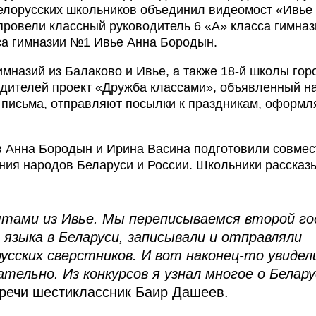
белорусских школьников объединил видеомост «Ивье
провели классный руководитель 6 «А» класса гимна
са гимназии №1 Ивье Анна Бородын.
имназий из Балаково и Ивье, а также 18-й школы гор
дителей проект «Дружба классами», объявленный на
е письма, отправляют посылки к праздникам, оформ
в Анна Бородын и Ирина Васина подготовили совме
ния народов Беларуси и России. Школьники рассказ
ятами из Ивье. Мы переписываемся второй го
о языка в Беларуси, записывали и отправляли
русских сверстников. И вот наконец-то увидел
тельно. Из конкурсов я узнал многое о Белару
тречи шестиклассник Баир Дашеев.