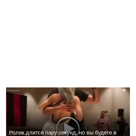
10:42 Сегодня
Как в Балаково называли детей в июле
i
Ролик длится пару секунд, но вы будете в