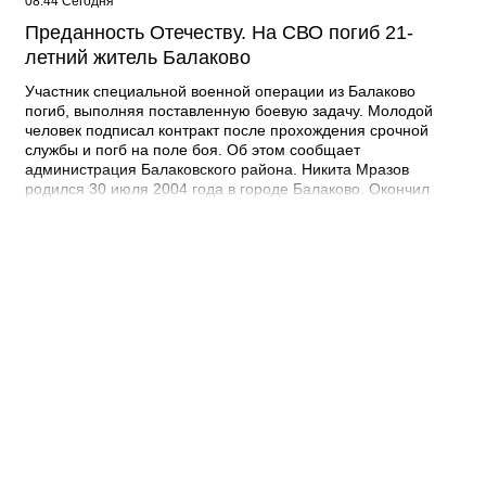
08:44 Сегодня
Преданность Отечеству. На СВО погиб 21-
летний житель Балаково
Участник специальной военной операции из Балаково
погиб, выполняя поставленную боевую задачу. Молодой
человек подписал контракт после прохождения срочной
службы и погб на поле боя. Об этом сообщает
администрация Балаковского района. Никита Мразов
родился 30 июля 2004 года в городе Балаково. Окончил
Лабинский аграрный техникум по специальности мастер по
ремонту строительных машин, электросварщик. Погиб 14
июля 2026 года при выполнении специальных задач. ДО
своего 22-го дня рождения он не дожил двух недель. -
Выражаю соболезнования родным и близким Никиты
Андреевича. Наш земляк проявил несгибаемую храбрость и
преданность Отечеству. Его поступок стал символом чести и
героизма, мы будем хранить память о нем как об истинном
патриоте, защищавшем Отчизну, - выразил соболезнования
глава Балаковского района Сергей Барулин. Прощание с
Никитой Мразовым состоится сегодня, 7 августа с 10:00 до
11:00 в храме Иоанна Богослова.
08:40 Сегодня