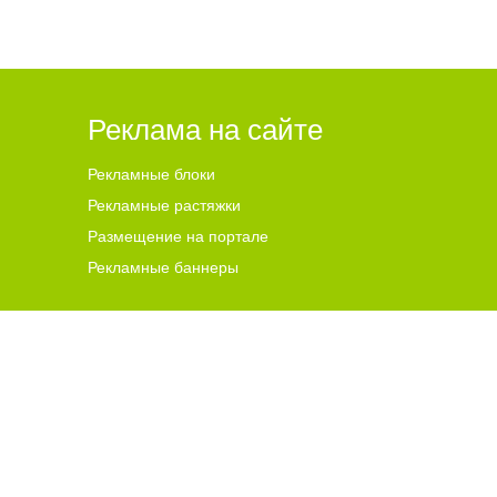
Реклама на сайте
Рекламные блоки
Рекламные растяжки
Размещение на портале
Рекламные баннеры
ена для читателей ст
а
рше 18 лет.
ной гиперссылки на цитируемые материалы с указанием