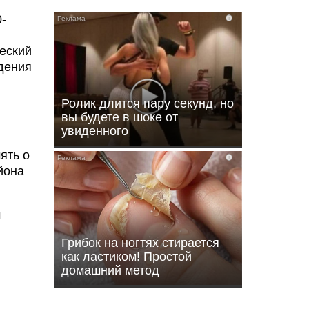
-
i
еский
едения
Ролик длится пару секунд, но
вы будете в шоке от
увиденного
и
ять о
i
йона
м
Грибок на ногтях стирается
как ластиком! Простой
домашний метод