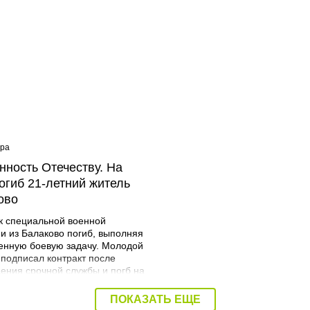
ера
08:40 Вчера
нность Отечеству. На
Дорожный контроль нач
огиб 21-летний житель
Балаковского района
ово
к специальной военной
и из Балаково погиб, выполняя
енную боевую задачу. Молодой
 подписал контракт после
ения срочной службы и погб на
я. Об этом сообщает
трация Балаковского района.
ПОКАЗАТЬ ЕЩЕ
Мразов родился 30 июля 2004