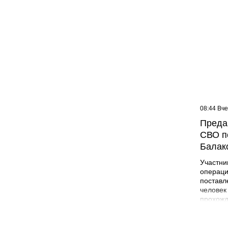
09:07 Вчера
08:44 Вч
Жителей многоэтажки в
Преда
Балаково хотят лишить
СВО п
зелёной зоны
Балак
Участни
операци
поставл
человек
прохожд
поле бо
админис
Никита 