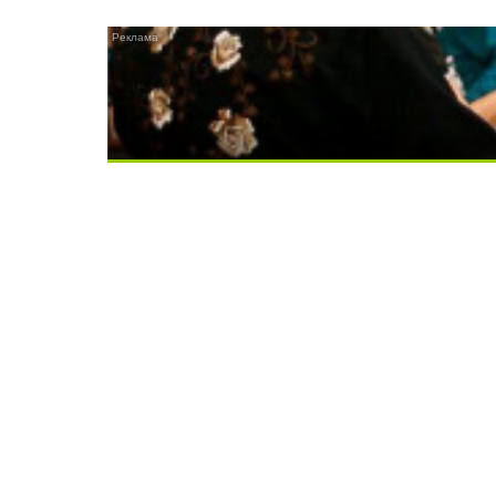
Ролик длится несколько секунд, а смеят
Скрытая камера на пляже Крыма: Что лю