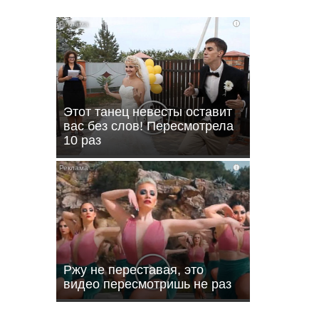
i
Этот танец невесты оставит
вас без слов! Пересмотрела
10 раз
i
ли
Ржу не переставая, это
видео пересмотришь не раз