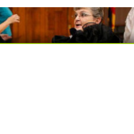
ься вы будете долго
ди вытворяют, когда их не видят...