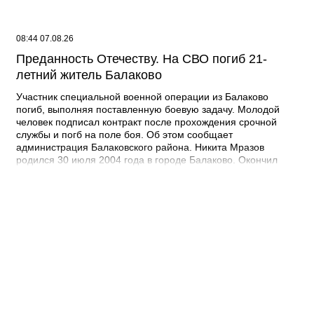
08:44 07.08.26
Преданность Отечеству. На СВО погиб 21-
летний житель Балаково
Участник специальной военной операции из Балаково
погиб, выполняя поставленную боевую задачу. Молодой
человек подписал контракт после прохождения срочной
службы и погб на поле боя. Об этом сообщает
администрация Балаковского района. Никита Мразов
родился 30 июля 2004 года в городе Балаково. Окончил
Лабинский аграрный техникум по специальности мастер по
ремонту строительных машин, электросварщик. Погиб 14
июля 2026 года при выполнении специальных задач. ДО
своего 22-го дня рождения он не дожил двух недель. -
Выражаю соболезнования родным и близким Никиты
Андреевича. Наш земляк проявил несгибаемую храбрость и
преданность Отечеству. Его поступок стал символом чести и
героизма, мы будем хранить память о нем как об истинном
патриоте, защищавшем Отчизну, - выразил соболезнования
глава Балаковского района Сергей Барулин. Прощание с
Никитой Мразовым состоится сегодня, 7 августа с 10:00 до
11:00 в храме Иоанна Богослова.