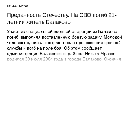
08:44 Вчера
Преданность Отечеству. На СВО погиб 21-
летний житель Балаково
Участник специальной военной операции из Балаково
погиб, выполняя поставленную боевую задачу. Молодой
человек подписал контракт после прохождения срочной
службы и погб на поле боя. Об этом сообщает
администрация Балаковского района. Никита Мразов
родился 30 июля 2004 года в городе Балаково. Окончил
Лабинский аграрный техникум по специальности мастер по
ремонту строительных машин, электросварщик. Погиб 14
июля 2026 года при выполнении специальных задач. ДО
своего 22-го дня рождения он не дожил двух недель. -
Выражаю соболезнования родным и близким Никиты
Андреевича. Наш земляк проявил несгибаемую храбрость и
преданность Отечеству. Его поступок стал символом чести и
героизма, мы будем хранить память о нем как об истинном
патриоте, защищавшем Отчизну, - выразил соболезнования
глава Балаковского района Сергей Барулин. Прощание с
Никитой Мразовым состоится сегодня, 7 августа с 10:00 до
11:00 в храме Иоанна Богослова.
08:40 Вчера