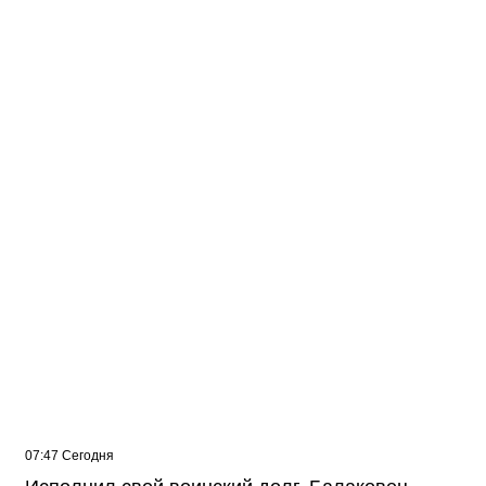
10:12 Сегодня
Балаковцы потребовали прекратить ночные
гонки на улицах города
07:47 Сегодня