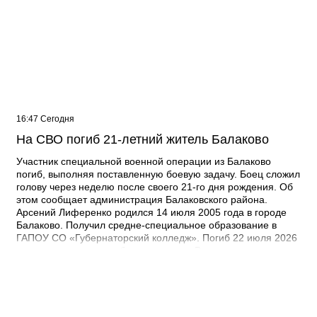
16:47 Сегодня
На СВО погиб 21-летний житель Балаково
Участник специальной военной операции из Балаково
погиб, выполняя поставленную боевую задачу. Боец сложил
голову через неделю после своего 21-го дня рождения. Об
этом сообщает администрация Балаковского района.
Арсений Лиференко родился 14 июля 2005 года в городе
Балаково. Получил средне-специальное образование в
ГАПОУ СО «Губернаторский колледж». Погиб 22 июля 2026
года при выполнении боевых задач. - Выражаю
соболезнования родным и близким Арсения Сергеевича.
Наш земляк пожертвовал собой ради будущего нашей
страны. Его героический поступок во имя Родины никогда не
будет забыт, – выразил соболезнования глава Балаковского
района Сергей Барулин. Прощание с Арсением Лиференко