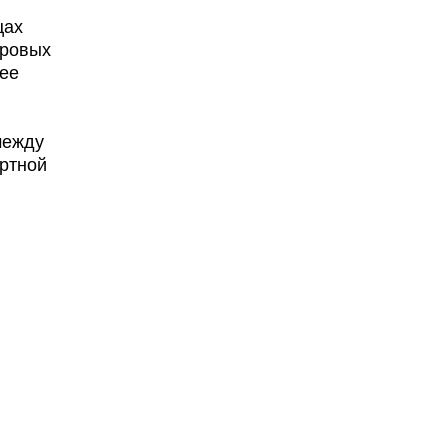
цах
оровых
нее
между
ртной