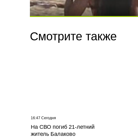
Скрытая камера на пляже Крыма: Что лю
Смотрите также
Ролик длится несколько секунд, а смеят
16:47 Сегодня
15:22 С
На СВО погиб 21-летний
Зарп
житель Балаково
соста