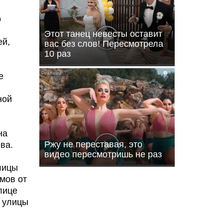
о
Этот танец невесты оставит
ей,
вас без слов! Пересмотрела
10 раз
i
е
ной
на
Ржу не переставая, это
ева.
видео пересмотришь не раз
лицы
мов от
лице
о улицы