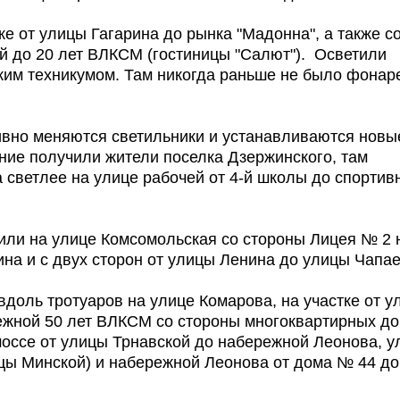
е от улицы Гагарина до рынка "Мадонна", а также с
й до 20 лет ВЛКСМ (гостиницы "Салют"). Осветили
ким техникумом. Там никогда раньше не было фонар
тивно меняются светильники и устанавливаются новы
ие получили жители поселка Дзержинского, там
 светлее на улице рабочей от 4-й школы до спортив
ли на улице Комсомольская со стороны Лицея № 2 
ина и с двух сторон от улицы Ленина до улицы Чапа
доль тротуаров на улице Комарова, на участке от у
ежной 50 лет ВЛКСМ со стороны многоквартирных до
оссе от улицы Трнавской до набережной Леонова, у
цы Минской) и набережной Леонова от дома № 44 д