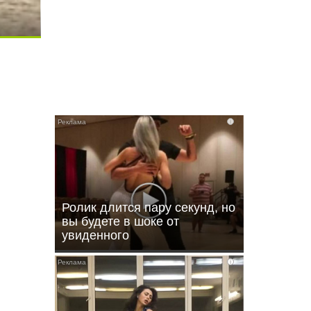
i
i
Ролик длится пару секунд, но
вы будете в шоке от
увиденного
i
ы