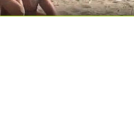
ди вытворяют, когда их не видят...
ься вы будете долго
егодня
13:22 Сегодня
латы чиновников
Балаковские волонтёр
вили в 1,4 миллиарда
сплели 1300 сетей для