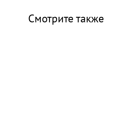
Скрытая камера на пляже Крыма: Что люди 
Смотрите также
Ролик длится несколько секунд, а смеятьс
14:27 22.07.26
11:17 10
Госдума ввела импортный
Балак
демпфер для топлива
получ