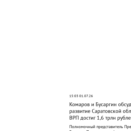
вытворяют, когда их не видят...
я вы будете долго
.07.26
15:03 01.07.26
овские подрядчики
Комаров и Бусаргин обсу
ают жёсткий ответ
развитие Саратовской обл
ВРП достиг 1,6 трлн рубл
Полномочный представитель Пр