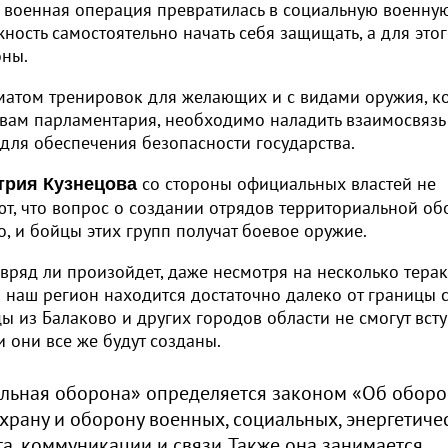
я военная операция превратилась в социальную военну
ость самостоятельно начать себя защищать, а для это
оны.
рматом тренировок для желающих и с видами оружия, к
ловам парламентария, необходимо наладить взаимосвяз
для обеспечения безопасности государства.
со стороны официальных властей не
трия Кузнецова
ют, что вопрос о создании отрядов территориальной о
, и бойцы этих групп получат боевое оружие.
вряд ли произойдет, даже несмотря на несколько терак
о наш регион находится достаточно далеко от границы 
цы из Балаково и других городов области не смогут всту
 они все же будут созданы.
льная оборона» определяется законом «Об оборо
охрану и оборону военных, социальных, энергетиче
та, коммуникации и связи. Также она занимается