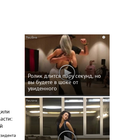
i
i
Ролик длится пару секунд, но
вы будете в шоке от
увиденного
i
дили
асти:
ей
езидента