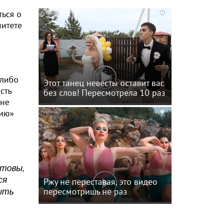
ться о
i
итете
 либо
Этот танец невесты оставит вас
сть
без слов! Пересмотрела 10 раз
 не
цию»
i
отовы,
ся
Ржу не переставая, это видео
пересмотришь не раз
ыть