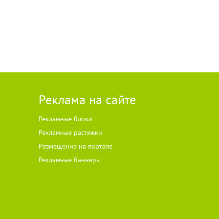
но
перечня
, —
ельные
асть
ком
рна и
идером
ечника —
Реклама на сайте
 2,3 млн
ала
лощадям
Рекламные блоки
вому
Рекламные растяжки
е
ность.
Размещение на портале
сятку
Рекламные баннеры
 прошлый
ше 3
ем
превысил
в
,