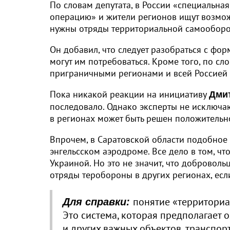
По словам депутата, в России «специальна
операцию» и жители регионов ищут возможн
нужны отряды территориальной самообор
Он добавил, что следует разобраться с фо
могут им потребоваться. Кроме того, по с
приграничными регионами и всей Россией 
Пока никакой реакции на инициативу
Дми
последовало. Однако эксперты не исключа
в регионах может быть решен положительно
Впрочем, в Саратовской области подобное 
энгельсском аэродроме. Все дело в том, чт
Украиной. Но это не значит, что доброволь
отряды теробороны в других регионах, если
понятие «территориа
Для справки:
Это система, которая предполагает 
и других важных объектов, транспор