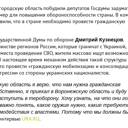
городскую область побудили депутатов Госдумы задума
мер для повышения обороноспособности страны. В ком
вили, что в стране необходимо провести гражданскую
осударственной Думы по обороне
.
Дмитрий Кузнецов
нстве регионов России, которые граничат с Украиной,
 места проведения СВО, жители массово ищут возможно
В настоящее время механизм действия такой структуры
 что провести «гражданскую мобилизацию и консолида
грессии со стороны украинских националистов.
скую область я верю, что нам нужна гражданская
бственно, я приехал в Воронежскую область и буду
ступить в тероборону. Хочу узнать, на что они г
 важно понять, какое оружие нужно, какие требуют
имодействия с властями. Потому что мы должны б
интервью
URA.RU
.