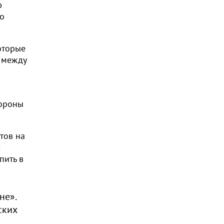
ю
го
оторые
ь между
бороны
тов на
с
пить в
не».
ских