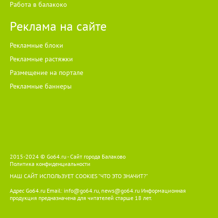
Работа в балакоко
территориальный орган ФССП с заявлением о сохранении
заработной платы и иных доходов ежемесячно в размере
Реклама на сайте
прожиточного минимума трудоспособного населения в целом
по Российской Федерации при обращении взыскания на
доходы должника.
Рекламные блоки
Рекламные растяжки
Размещение на портале
Рекламные баннеры
2015-2024 © Go64.ru - Сайт города Балаково
Политика конфиденциальности
НАШ САЙТ ИСПОЛЬЗУЕТ COOKIES
"ЧТО ЭТО ЗНАЧИТ?"
Адрес Go64.ru Email:
info@go64.ru
,
news@go64.ru
Информационная
продукция предназначена для читателей ст
а
рше 18 лет.