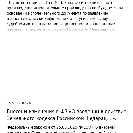
В соответствии с ч. 1 ст. 30 Закона Об исполнительном
производстве исполнительное производство возбуждается на
основании исполнительного документа по заявлению
взыскателя, а также информации о вступившем в силу
судебном акте о взыскании задолженности по налоговым
платежам в бюджетную систему Российской Федерации в
отношении физического лица, направленной налоговым
органом и содержащей требование о взыскании с этого
физического лица задолженности по налоговым платежам в
бюджетную систему Российской Федерации, в форме
электронного документа, если иное не установлено
настоящим Федеральным законом. В соответствии с
требованиями Федерального закона об исполнительном
производстве в процессе исполнения требований
исполнительных документов судебный пристав-исполнитель
вправе совершать действия, направленные на создание
условий для применения мер принудительного исполнения, а
равно на понуждение должника к полному, правильному и
своевременному исполнению требований, содержащихся в
13:31 22.07.26
исполнительном документе - исполнительные действия, а
также действия, указанные в исполнительном документе, или
Внесены изменения в ФЗ «О введении в действие
действия, совершаемые судебным приставом-исполнителем в
Земельного кодекса Российской Федерации».
целях получения с должника имущества, в том числе денежных
средств, подлежащего взысканию по исполнительному
Федеральным законом от 25.05.2026 № 159-ФЗ внесены
документу, - меры принудительного исполнения. В
изменения в Федеральный закон «О введении в действие