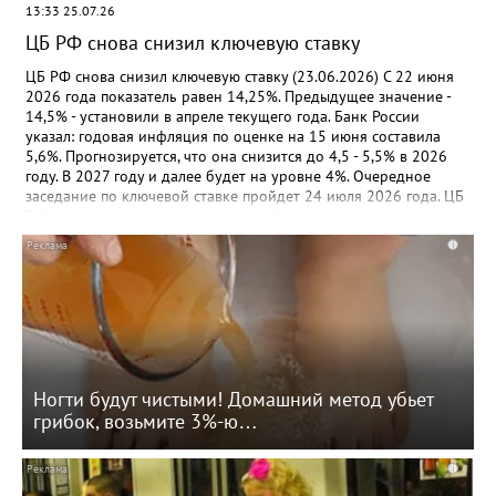
13:33 25.07.26
транспорта; - дату последней сдачи отчетности в инспекцию; -
дату начала применения УСН российской организацией, дату
ЦБ РФ снова снизил ключевую ставку
из заявления ИП о начале (окончании) применения УСН, в т.ч.
патента. Приказ вступит в силу 16 июля 2026 года. Документ:
ЦБ РФ снова снизил ключевую ставку (23.06.2026) С 22 июня
Приказ ФНС России от 15.05.2026 N ЕД-1-14/315@
2026 года показатель равен 14,25%. Предыдущее значение -
14,5% - установили в апреле текущего года. Банк России
указал: годовая инфляция по оценке на 15 июня составила
5,6%. Прогнозируется, что она снизится до 4,5 - 5,5% в 2026
году. В 2027 году и далее будет на уровне 4%. Очередное
заседание по ключевой ставке пройдет 24 июля 2026 года. ЦБ
РФ примет решение исходя из устойчивости замедления
инфляции, динамики инфляционных ожиданий, а также
i
оценки рисков со стороны внешних и внутренних условий.
Документ: Информация Банка России от 19.06.2026
Ногти будут чистыми! Домашний метод убьет
грибок, возьмите 3%-ю…
i