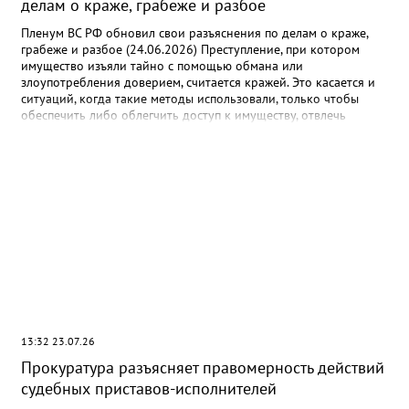
делам о краже, грабеже и разбое
Пленум ВС РФ обновил свои разъяснения по делам о краже,
грабеже и разбое (24.06.2026) Преступление, при котором
имущество изъяли тайно с помощью обмана или
злоупотребления доверием, считается кражей. Это касается и
ситуаций, когда такие методы использовали, только чтобы
обеспечить либо облегчить доступ к имуществу, отвлечь
внимание. Если деньги со счетов потерпевшего тайно изымали
несколькими списаниями с общим умыслом на хищение, то это
единая продолжаемая кража. Речь идет о ее совершении,
например, организованной группой или в особо крупном
размере с учетом общей суммы изъятого имущества.
Предметами хищения могут быть в том числе цифровые рубли
и права, а также бездокументарные ценные бумаги. Документ:
Постановление Пленума ВС РФ от 16.06.2026 N 19
13:32 23.07.26
Прокуратура разъясняет правомерность действий
судебных приставов-исполнителей