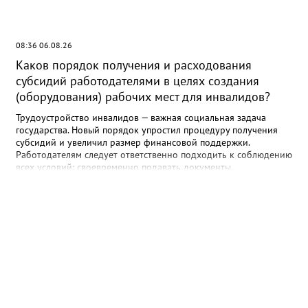
08:36 06.08.26
Каков порядок получения и расходования
субсидий работодателями в целях создания
(оборудования) рабочих мест для инвалидов?
Трудоустройство инвалидов — важная социальная задача
государства. Новый порядок упростил процедуру получения
субсидий и увеличил размер финансовой поддержки.
Работодателям следует ответственно подходить к соблюдению
всех условий: своевременно подавать документы,
использовать средства по назначению и обеспечивать
сохранность рабочих мест. Прокуратура осуществляет надзор
за соблюдением прав инвалидов и готова оказать содействие
в случае выявления нарушений. Кто может получить субсидию?
Право на получение финансовой поддержки имеют
юридические лица и индивидуальные предприниматели,
трудоустроившие на специально оборудованное рабочее
место: - Инвалидов I и II групп; - Ветеранов боевых действий,
имеющих инвалидность; - Ветеранов боевых действий,
получивших инвалидность в ходе участия в специальной
военной операции. Размер субсидии Субсидия