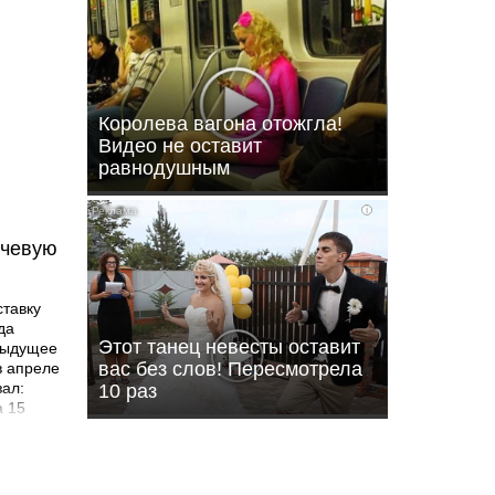
Королева вагона отожгла!
Видео не оставит
равнодушным
i
ючевую
ставку
да
Этот танец невесты оставит
дыдущее
вас без слов! Пересмотрела
в апреле
зал:
10 раз
а 15
руется,
в 2026
 на
ие по