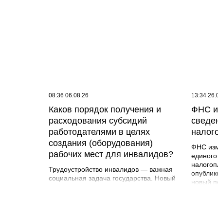
08:36 06.08.26
13:34 26.
Каков порядок получения и
ФНС и
расходования субсидий
сведе
работодателями в целях
налог
создания (оборудования)
ФНС изм
рабочих мест для инвалидов?
единого
налогоп
Трудоустройство инвалидов — важная
опублик
социальная задача государства. Новый
новый п
порядок упростил процедуру получения
сравнен
субсидий и увеличил размер
можно в
финансовой поддержки.
сведени
Работодателям следует ответственно
указыва