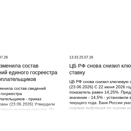
07.26
13:33 25.07.26
зменила состав
ЦБ РФ снова снизил кл
ний единого госреестра
ставку
оплательщиков
ЦБ РФ снова снизил ключевую 
(23.06.2026) С 22 июня 2026 го
енила состав сведений
показатель равен 14,25%. Пре
 госреестра
значение - 14,5% - установили 
лательщиков - приказ
текущего года. Банк России ука
ован (23.06.2026) Утвердили
годовая инфляция по оценке н
орядок ведения реестра. По
июня составила 5,6%. Прогнози
ию с действующим порядком
что она снизится до 4,5 - 5,5% 
ыделить такие изменения: - в
году. В 2027 году и далее будет
ях об организациях будут
уровне 4%. Очередное заседан
ть меньше данных из ЕГРЮЛ.