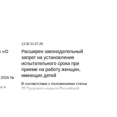
юля 2026
сходя из
яции,
ний, а
ы
России
13:30 21.07.26
З «О
Расширен законодательный
запрет на установление
испытательного срока при
приеме на работу женщин,
имеющих детей
5.2026 №
В соответствии с положениями статьи
и в
70 Трудового кодекса Российской
Федерации при заключении трудового
асно
договора в нем по соглашению сторон
ериод
может быть предусмотрено условие об
йствия
испытании работника в целях проверки
астка,
его соответствия поручаемой работе. В
ой или
период испытания на работника