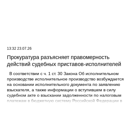
особо крупном размере с учетом общей суммы изъятого
имущества. Предметами хищения могут быть в том числе
цифровые рубли и права, а также бездокументарные
ценные бумаги. Документ: Постановление Пленума ВС РФ
от 16.06.2026 N 19
13:32 23.07.26
Прокуратура разъясняет правомерность
действий судебных приставов-исполнителей
В соответствии с ч. 1 ст. 30 Закона Об исполнительном
производстве исполнительное производство возбуждается
на основании исполнительного документа по заявлению
взыскателя, а также информации о вступившем в силу
судебном акте о взыскании задолженности по налоговым
платежам в бюджетную систему Российской Федерации в
отношении физического лица, направленной налоговым
органом и содержащей требование о взыскании с этого
физического лица задолженности по налоговым платежам в
бюджетную систему Российской Федерации, в форме
электронного документа, если иное не установлено
настоящим Федеральным законом. В соответствии с