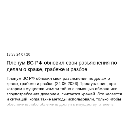
13:33 24.07.26
Пленум ВС РФ обновил свои разъяснения по
делам о краже, грабеже и разбое
Пленум ВС РФ обновил свои разъяснения по делам о
краже, грабеже и разбое (24.06.2026) Преступление, при
котором имущество изъяли тайно с помощью обмана или
злоупотребления доверием, считается кражей. Это касается
и ситуаций, когда такие методы использовали, только чтобы
обеспечить либо облегчить доступ к имуществу, отвлечь
внимание. Если деньги со счетов потерпевшего тайно
изымали несколькими списаниями с общим умыслом на
хищение, то это единая продолжаемая кража. Речь идет о
ее совершении, например, организованной группой или в