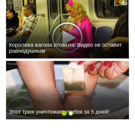
замедления инфляции, динамики инфляционных ожиданий,
i
а также оценки рисков со стороны внешних и внутренних
условий. Документ: Информация Банка России от
19.06.2026
Королева вагона отожгла! Видео не оставит
равнодушным
i
Этот трюк уничтожает грибок за 5 дней!