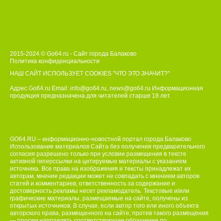
2015-2024 © Go64.ru - Сайт города Балаково
Политика конфиденциальности
НАШ САЙТ ИСПОЛЬЗУЕТ COOKIES
"ЧТО ЭТО ЗНАЧИТ?"
Адрес Go64.ru Email:
info@go64.ru
,
news@go64.ru
Информационная
продукция предназначена для читателей ст
а
рше 18 лет.
GO64.RU – информационно-новостной портал города Балаково
Использование материалов Сайта без получения предварительного
согласия разрешено только при условии размещения в тексте
активной гиперссылки на цитируемые материалы с указанием
источника. Все права на изображения и тексты принадлежат их
авторам, мнение редакции может не совпадать с мнением авторов
статей и комментариев, ответственность за содержание и
достоверность рекламы несет рекламодатель. Текстовые и/или
графические материалы, размещаемые на сайте, получены из
открытых источников. В случае, если автор того или иного объекта
авторского права, размещенного на сайте, против такого размещения
— просим направлять соответствующие обращения по