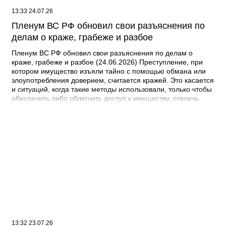
13:33 24.07.26
Пленум ВС РФ обновил свои разъяснения по
делам о краже, грабеже и разбое
Пленум ВС РФ обновил свои разъяснения по делам о
краже, грабеже и разбое (24.06.2026) Преступление, при
котором имущество изъяли тайно с помощью обмана или
злоупотребления доверием, считается кражей. Это касается
и ситуаций, когда такие методы использовали, только чтобы
обеспечить либо облегчить доступ к имуществу, отвлечь
внимание. Если деньги со счетов потерпевшего тайно
изымали несколькими списаниями с общим умыслом на
хищение, то это единая продолжаемая кража. Речь идет о
ее совершении, например, организованной группой или в
особо крупном размере с учетом общей суммы изъятого
имущества. Предметами хищения могут быть в том числе
цифровые рубли и права, а также бездокументарные
ценные бумаги. Документ: Постановление Пленума ВС РФ
от 16.06.2026 N 19
13:32 23.07.26