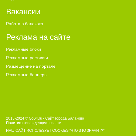
на обращение в подразделение судебных приставов, в
котором возбуждено (ведется) исполнительное
Вакансии
производство, с заявлением о сохранении заработной
платы и иных доходов ежемесячно в размере прожиточного
Работа в балакоко
минимума трудоспособного населения в целом по
Российской Федерации при обращении взыскания на его
Реклама на сайте
доходы. Таким образом, в целях избежания списания всей
суммы со счетов, необходимо обратиться в
территориальный орган ФССП с заявлением о сохранении
Рекламные блоки
заработной платы и иных доходов ежемесячно в размере
Рекламные растяжки
прожиточного минимума трудоспособного населения в
целом по Российской Федерации при обращении взыскания
Размещение на портале
на доходы должника.
Рекламные баннеры
2015-2024 © Go64.ru - Сайт города Балаково
Политика конфиденциальности
НАШ САЙТ ИСПОЛЬЗУЕТ COOKIES
"ЧТО ЭТО ЗНАЧИТ?"