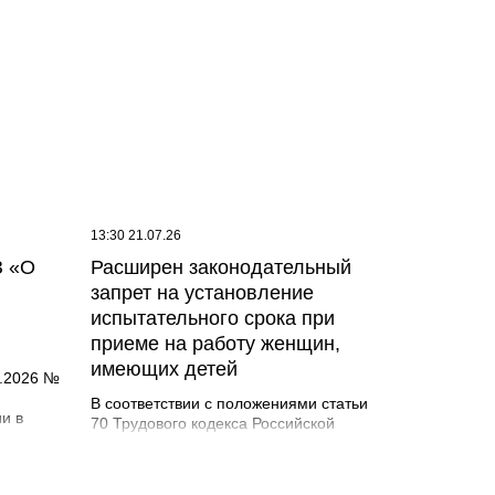
в 2026
 на
ие по
юля 2026
сходя из
яции,
ний, а
ы
России
13:30 21.07.26
З «О
Расширен законодательный
запрет на установление
испытательного срока при
приеме на работу женщин,
имеющих детей
5.2026 №
В соответствии с положениями статьи
и в
70 Трудового кодекса Российской
Федерации при заключении трудового
асно
договора в нем по соглашению сторон
ериод
может быть предусмотрено условие об