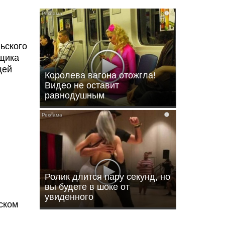
i
ьского
мщика
щей
Королева вагона отожгла!
Видео не оставит
равнодушным
i
Ролик длится пару секунд, но
вы будете в шоке от
увиденного
ском