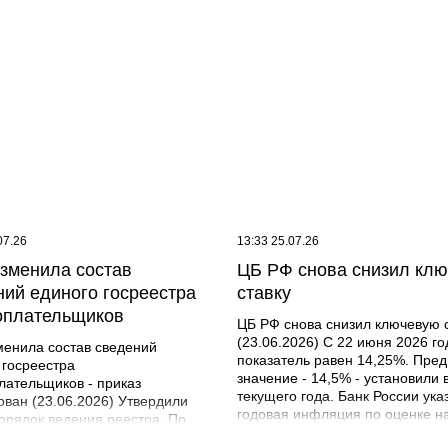
07.26
13:33 25.07.26
зменила состав
ЦБ РФ снова снизил кл
ний единого госреестра
ставку
оплательщиков
ЦБ РФ снова снизил ключевую 
(23.06.2026) С 22 июня 2026 го
енила состав сведений
показатель равен 14,25%. Пре
 госреестра
значение - 14,5% - установили 
лательщиков - приказ
текущего года. Банк России ука
ован (23.06.2026) Утвердили
годовая инфляция по оценке н
орядок ведения реестра. По
июня составила 5,6%. Прогнози
ию с действующим порядком