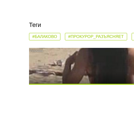
Теги
#БАЛАКОВО
#ПРОКУРОР_РАЗЪЯСНЯЕТ
Скрытая камера на пляже Крыма: Что лю