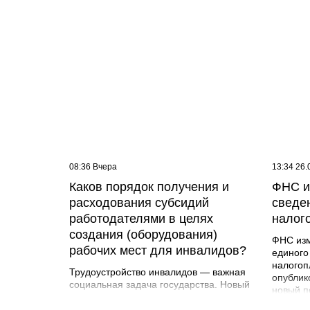
08:36 Вчера
13:34 26.
Каков порядок получения и
ФНС и
расходования субсидий
сведе
работодателями в целях
налог
создания (оборудования)
ФНС изм
рабочих мест для инвалидов?
единого
налогоп
Трудоустройство инвалидов — важная
опублик
социальная задача государства. Новый
новый п
порядок упростил процедуру получения
сравнен
субсидий и увеличил размер