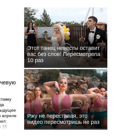
i
Этот танец невесты оставит
вас без слов! Пересмотрела
10 раз
i
ючевую
ставку
да
дыдущее
Ржу не переставая, это
в апреле
зал:
видео пересмотришь не раз
а 15
руется,