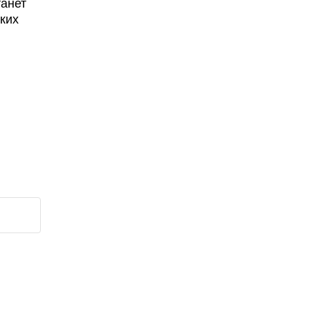
танет
ких