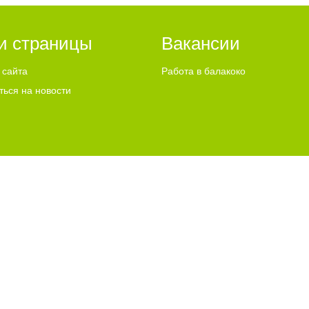
ься вы будете долго
и страницы
Вакансии
 сайта
Работа в балакоко
ться на новости
ди вытворяют, когда их не видят...
ИСПОЛЬЗУЕТ COOKIES
"ЧТО ЭТО ЗНАЧИТ?"
u Email:
info@go64.ru
,
news@go64.ru
Информационная продукция предназнач
ово
льного согласия разрешено только при условии размещения в тексте актив
 их авторам, мнение редакции может не совпадать с мнением авторов статей
ли графические материалы, размещаемые на сайте, получены из открытых исто
размещения — просим направлять соответствующие обращения по адресу:
new