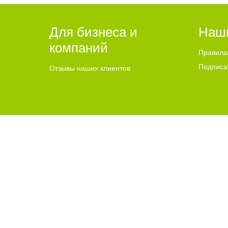
Ролик длится несколько секунд, а смеят
Для бизнеса и
Наш
компаний
Правила
Подписа
Отзывы наших клиентов
Скрытая камера на пляже Крыма: Что лю
2015-2024 © Go64.ru - Сайт города Балаково
НАШ САЙТ 
Политика конфиденциальности
Адрес Go64.r
GO64.RU – информационно-новостной портал города Балак
Использование материалов Сайта без получения предварите
источника. Все права на изображения и тексты принадлежат
достоверность рекламы несет рекламодатель. Текстовые и/и
авторского права, размещенного на сайте, против такого 