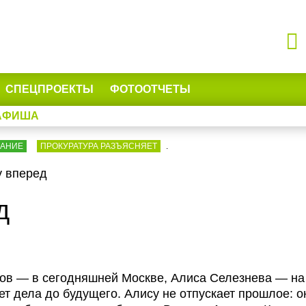
СПЕЦПРОЕКТЫ
ФОТООТЧЕТЫ
АФИША
ВАНИЕ
ПРОКУРАТУРА РАЗЪЯСНЯЕТ
.
у вперед
д
мов — в сегодняшней Москве, Алиса Селезнева — на
ет дела до будущего. Алису не отпускает прошлое: о