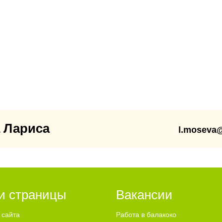
 Лариса
l.moseva
и страницы
Вакансии
 сайта
Работа в балакоко