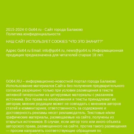
2015-2024 © Go64.ru - Сайт города Балаково
Политика конфиденциальности
НАШ САЙТ ИСПОЛЬЗУЕТ COOKIES
"ЧТО ЭТО ЗНАЧИТ?"
Адрес Go64.ru Email:
info@go64.ru
,
news@go64.ru
Информационная
продукция предназначена для читателей ст
а
рше 18 лет.
GO64.RU – информационно-новостной портал города Балаково
Использование материалов Сайта без получения предварительного
согласия разрешено только при условии размещения в тексте
активной гиперссылки на цитируемые материалы с указанием
источника. Все права на изображения и тексты принадлежат их
авторам, мнение редакции может не совпадать с мнением авторов
статей и комментариев, ответственность за содержание и
достоверность рекламы несет рекламодатель. Текстовые и/или
графические материалы, размещаемые на сайте, получены из
открытых источников. В случае, если автор того или иного объекта
авторского права, размещенного на сайте, против такого размещения
— просим направлять соответствующие обращения по