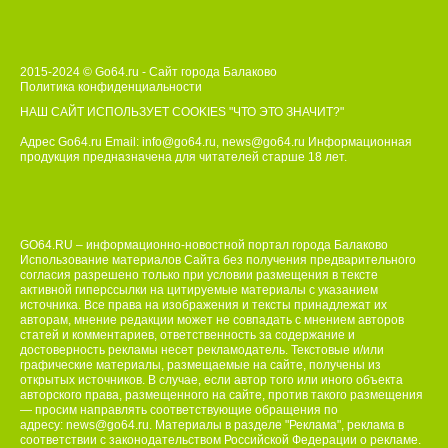
2015-2024 © Go64.ru - Сайт города Балаково
Политика конфиденциальности
НАШ САЙТ ИСПОЛЬЗУЕТ COOKIES
"ЧТО ЭТО ЗНАЧИТ?"
Адрес Go64.ru Email:
info@go64.ru
,
news@go64.ru
Информационная
продукция предназначена для читателей ст
а
рше 18 лет.
GO64.RU – информационно-новостной портал города Балаково
Использование материалов Сайта без получения предварительного
согласия разрешено только при условии размещения в тексте
активной гиперссылки на цитируемые материалы с указанием
источника. Все права на изображения и тексты принадлежат их
авторам, мнение редакции может не совпадать с мнением авторов
статей и комментариев, ответственность за содержание и
достоверность рекламы несет рекламодатель. Текстовые и/или
графические материалы, размещаемые на сайте, получены из
открытых источников. В случае, если автор того или иного объекта
авторского права, размещенного на сайте, против такого размещения
— просим направлять соответствующие обращения по
адресу:
news@go64.ru
. Материалы в разделе "Реклама", реклама в
соответствии с законодательством Российской Федерации о рекламе.