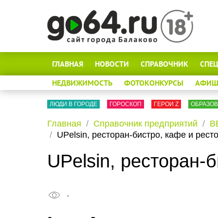
ГЛАВНАЯ
НОВОСТИ
СПРАВОЧНИК
СПЕ
НЕДВИЖИМОСТЬ
ФОТОКОНКУРСЫ
АФИШ
ЛЮДИ В ГОРОДЕ
ГОРОСКОП
ГЕРОИ Z
ОБРАЗО
Главная
Справочник предприятий
В
UPelsin, ресторан-бистро, кафе и рес
UPelsin, ресторан-
-