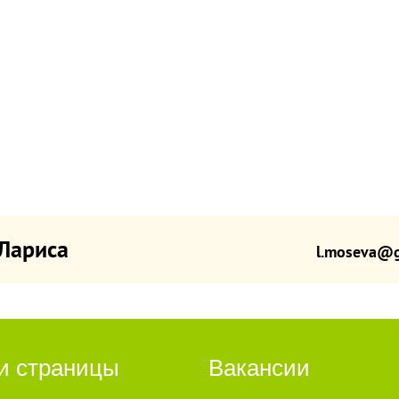
Лариса
l.moseva@g
и страницы
Вакансии