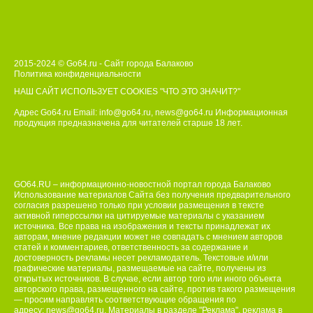
2015-2024 © Go64.ru - Сайт города Балаково
Политика конфиденциальности
НАШ САЙТ ИСПОЛЬЗУЕТ COOKIES
"ЧТО ЭТО ЗНАЧИТ?"
Адрес Go64.ru Email:
info@go64.ru
,
news@go64.ru
Информационная
продукция предназначена для читателей ст
а
рше 18 лет.
GO64.RU – информационно-новостной портал города Балаково
Использование материалов Сайта без получения предварительного
согласия разрешено только при условии размещения в тексте
активной гиперссылки на цитируемые материалы с указанием
источника. Все права на изображения и тексты принадлежат их
авторам, мнение редакции может не совпадать с мнением авторов
статей и комментариев, ответственность за содержание и
достоверность рекламы несет рекламодатель. Текстовые и/или
графические материалы, размещаемые на сайте, получены из
открытых источников. В случае, если автор того или иного объекта
авторского права, размещенного на сайте, против такого размещения
— просим направлять соответствующие обращения по
адресу:
news@go64.ru
. Материалы в разделе "Реклама", реклама в