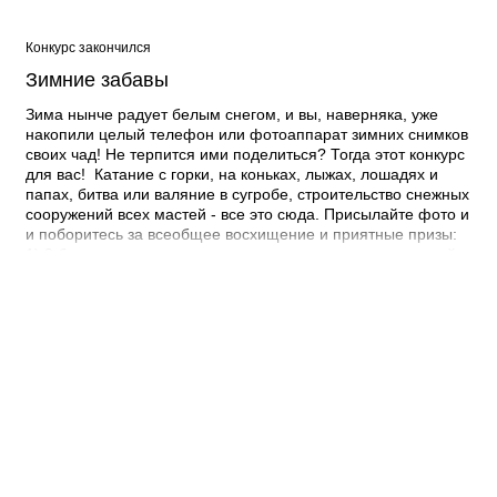
седьмого марта мы узнаем, кому из наших читателей
посчастливилось выиграть призы от «Автомойки №1»!
Конкурс закончился
Зимние забавы
Зима нынче радует белым снегом, и вы, наверняка, уже
накопили целый телефон или фотоаппарат зимних снимков
своих чад! Не терпится ими поделиться? Тогда этот конкурс
для вас! Катание с горки, на коньках, лыжах, лошадях и
папах, битва или валяние в сугробе, строительство снежных
сооружений всех мастей - все это сюда. Присылайте фото и
и поборитесь за всеобщее восхищение и приятные призы:
1) 3 бесплатных посещения мастер-классов от творческой
студии CityKids 2) Разовое безлимитное посещение
уникальной интерактивной игровой детской площадки
«ИграЛэнд» 3) Бесплатное занятие восточными танцами в
детской группе студии танца «Амелия» 4) Сертификат
номиналом 500 рублей от салона StarFamily 5) Подарочный
сертификат от Театра танца «БРИЗ» Пятерых победителей
мы выберем случайным образом среди десяти человек,
набравших наибольшее количество голосов! Один приз в
одни руки. Прислать фото можно: 1.
Вконтакте: https://vk.com/tocitygo64 2.
Одноклассники: http://ok.ru/anna.eliseeva.l.ilav 3. Viber: +7-
960-351-87-67 4. Директ @go64_balakovo 5.