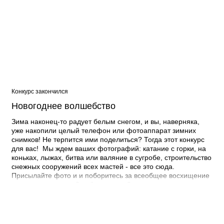
Конкурс закончился
Новогоднее волшебство
Зима наконец-то радует белым снегом, и вы, наверняка,
уже накопили целый телефон или фотоаппарат зимних
снимков! Не терпится ими поделиться? Тогда этот конкурс
для вас! Мы ждем ваших фотографий: катание с горки, на
коньках, лыжах, битва или валяние в сугробе, строительство
снежных сооружений всех мастей - все это сюда.
Присылайте фото и и поборитесь за всеобщее восхищение
и приятные призы. 3 победителя - 3 авторские цветочные
композиции от цветочного магазина "Орхидея".
Победителей мы выберем среди набравших наибольшее
количество голосов! Один приз в одни руки. Прислать фото
можно: 1. Вконтакте: https://vk.com/tocitygo64 2.