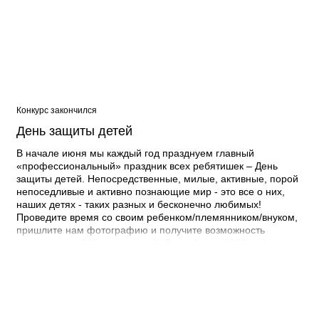
Одноклассники: http://ok.ru/anna.eliseeva.l.ilav 3. Viber: +7-
960-351-87-67 4. Директ @go64_balakovo 5.
Почта seo@go64.ru Зовите голосовать на ваши фотографии
всех родных и друзей, а также скрестите пальцы на удачу!
Начало конкурса: 04 декабря, завершение - 26 декабря. А
уже 27 декабря мы подведем итоги фотоконкурса и узнаем
имена победителей!
Конкурс закончился
День защиты детей
В начале июня мы каждый год празднуем главный
«профессиональный» праздник всех ребятишек – День
защиты детей. Непосредственные, милые, активные, порой
непоседливые и активно познающие мир - это все о них,
наших детях - таких разных и бесконечно любимых!
Проведите время со своим ребенком/племянником/внуком,
пришлите нам фотографию и получите возможность
выиграть приз! Наши призы: 1) Сертификат 2000 руб. на
трикотаж Ванюша 2) Фотосессия от фотостудии Татьяны
Кузьминой 3) Сертификат 1000 руб. на трикотаж Ванюша 4)
Подарочный сертификат номиналом 3000 руб.* от
Академии развития интеллекта Amakids 5) Сертификат на
50% скидку от фотостудии Татьяны Кузьминой 6)