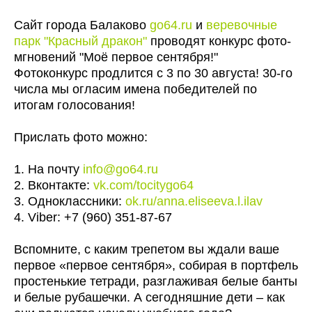
Сайт города Балаково
go64.ru
и
веревочные
парк "Красный дракон"
проводят конкурс фото-
мгновений "Моё первое сентября!"
Фотоконкурс продлится с 3 по 30 августа! 30-го
числа мы огласим имена победителей по
итогам голосования!
Прислать фото можно:
1. На почту
info@go64.ru
2. Вконтакте:
vk.com/tocitygo64
3. Одноклассники:
ok.ru/anna.eliseeva.l.ilav
4. Viber: +7 (960) 351-87-67
Вспомните, с каким трепетом вы ждали ваше
первое «первое сентября», собирая в портфель
простенькие тетради, разглаживая белые банты
и белые рубашечки. А сегодняшние дети – как