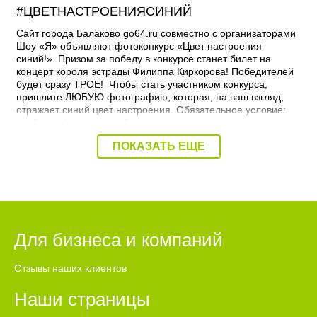
#ЦВЕТНАСТРОЕНИЯСИНИЙ
Сайт города Балаково go64.ru совместно с организаторами
Шоу «Я» объявляют фотоконкурс «Цвет настроения
синий!». Призом за победу в конкурсе станет билет на
концерт короля эстрады Филиппа Киркорова! Победителей
будет сразу ТРОЕ! Чтобы стать участником конкурса,
пришлите ЛЮБУЮ фотографию, которая, на ваш взгляд,
отражает синий цвет настроения. Обязательное условие:
чтобы на фотографии было хоть что-то синего цвета: зонт,
одежда или даже ваши синие волосы. Прислать фото
ПОКАЗАТЬ ЕЩЕ
можно: 1. Вконтакте: https://vk.com/tocitygo64 2.
Одноклассники: http://ok.ru/anna.eliseeva.l.ilav 3. Viber: +7-
937-632-50-70 4. Директ @go64_balakovo 5.
Почта seo@go64.ru Начало конкурса: 24 октября,
завершение - 14 ноября. В этот день мы проведем
розыгрыш среди пяти человек, которые наберут
наибольшее количество голосов за своё фото. Победителей
Для бизнеса и компаний
будет трое, и каждый из них получит бесплатный билет на
одну персону на Шоу «Я» Филиппа Киркорова!
Отзывы наших клиентов
Наши страницы