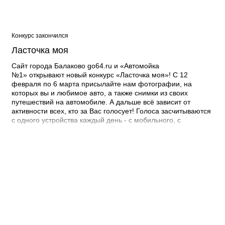
Конкурс закончился
Ласточка моя
Сайт города Балаково go64.ru и «Автомойка
№1» открывают новый конкурс «Ласточка моя»! С 12
февраля по 6 марта присылайте нам фотографии, на
которых вы и любимое авто, а также снимки из своих
путешествий на автомобиле. А дальше всё зависит от
активности всех, кто за Вас голосует! Голоса засчитываются
с одного устройства каждый день - с мобильного, с
компьютера или с планшета. Победителей конкурса
определит народное голосование на сайте go64.ru! А
теперь о самом главном - о призах! Победителей будет
трое: 1 место - Мойка "Люкс"; 2 место - Трехфазная
наномойка; 3 место - Комплексная мойка. Тройку
победителей мы выберем случайным образом среди пяти
человек, набравших наибольшее количество голосов! Один
приз в одни руки :D. Прислать фото
можно: https://vk.com/tocitygo64
http://ok.ru/anna.eliseeva.l.ilav Viber: +7-960-351-87-67
Директ @go64_balakovo E-Mail: seo@go64.ru Уже