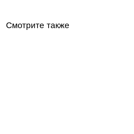
Смотрите также
13:58 27.01.25
Открытие выставки
"Геннадий Голобоков -
посланник будущего"