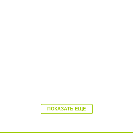
В Балаково побывал
ретропоезд "Воинский
эшелон"
ПОКАЗАТЬ ЕЩЕ