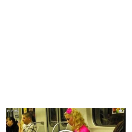
Фестиваль "Птица счастья"
в Балаково - 2024
i