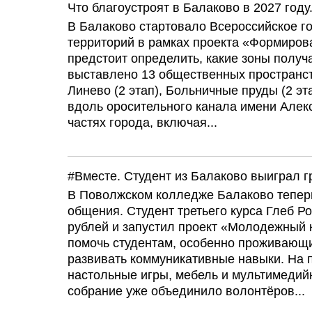
Что благоустроят в Балаково в 2027 год
В Балаково стартовало Всероссийское г
территорий в рамках проекта «Формиро
предстоит определить, какие зоны получа
выставлено 13 общественных пространст
Линево (2 этап), Больничные пруды (2 эт
вдоль оросительного канала имени Алекс
частях города, включая...
#Вместе. Студент из Балаково выиграл г
В Поволжском колледже Балаково теперь
общения. Студент третьего курса Глеб Р
рублей и запустил проект «Молодежный 
помочь студентам, особенно проживающи
развивать коммуникативные навыки. На 
настольные игры, мебель и мультимедий
собрание уже объединило волонтёров...