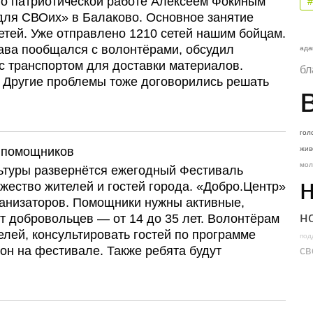
по патриотической работе Алексеем Фокиным
для СВОих» в Балаково. Основное занятие
етей. Уже отправлено 1210 сетей нашим бойцам.
лава пообщался с волонтёрами, обсудил
ада
с транспортом для доставки материалов.
бл
 Другие проблемы тоже договорились решать
гол
 помощников
жив
мол
льтуры развернётся ежегодный Фестиваль
жество жителей и гостей города. «Добро.Центр»
анизаторов. Помощники нужны активные,
н
т добровольцев — от 14 до 35 лет. Волонтёрам
елей, консультировать гостей по программе
под
он на фестивале. Также ребята будут
св