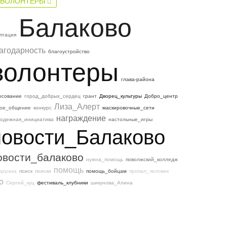
#ВОЛОНТЕРЫ
Балаково
птация
агодарность
благоустройство
волонтеры
глава-района
осование
город_добрых_сердец
грант
Дворец_культуры
Добро_центр
Лиза_Алерт
ое_общение
конкурс
маскировочные_сети
награждение
одежная_инициатива
настольные_игры
новости_Балаково
овости_балаково
нужна_помощь
поволжский_колледж
помощь
держка
поиск
поиски
помощь_бойцам
пропал_человек
о
Сергей_куц
фестиваль_клубники
шикунова_Алина