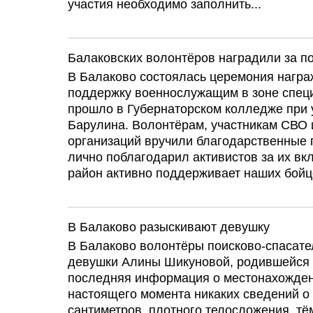
участия необходимо заполнить...
Балаковских волонтёров наградили за
В Балаково состоялась церемония нагр
поддержку военнослужащим в зоне спец
прошло в Губернаторском колледже при 
Барулина. Волонтёрам, участникам СВО 
организаций вручили благодарственные 
лично поблагодарил активистов за их вк
район активно поддерживает наших бойц
В Балаково разыскивают девушку
В Балаково волонтёры поисково-спасате
девушки Алины Шикуновой, родившейся в
последняя информация о местонахождени
настоящего момента никаких сведений о е
сантиметров, плотного телосложения, тё