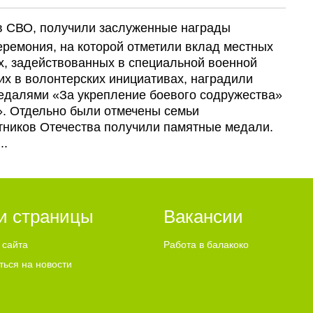
 СВО, получили заслуженные награды
еремония, на которой отметили вклад местных
х, задействованных в специальной военной
их в волонтерских инициативах, наградили
едалями «За укрепление боевого содружества»
». Отдельно были отмечены семьи
тников Отечества получили памятные медали.
..
и страницы
Вакансии
 сайта
Работа в балакоко
ться на новости