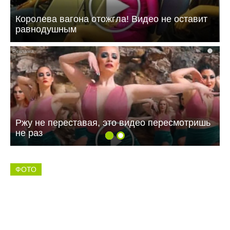
Королева вагона отожгла! Видео не оставит
равнодушным
i
Ржу не переставая, это видео пересмотришь
не раз
ФОТО