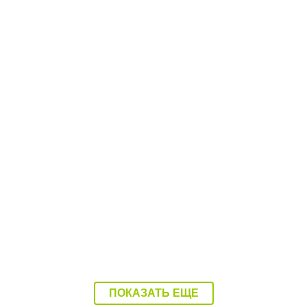
12:12 27.07.26
Пенсионер в Балаково попал под колёса
Lada Kalina
ПОКАЗАТЬ ЕЩЕ