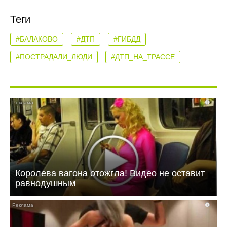
Теги
#БАЛАКОВО
#ДТП
#ГИБДД
#ПОСТРАДАЛИ_ЛЮДИ
#ДТП_НА_ТРАССЕ
i
Королева вагона отожгла! Видео не оставит
равнодушным
i