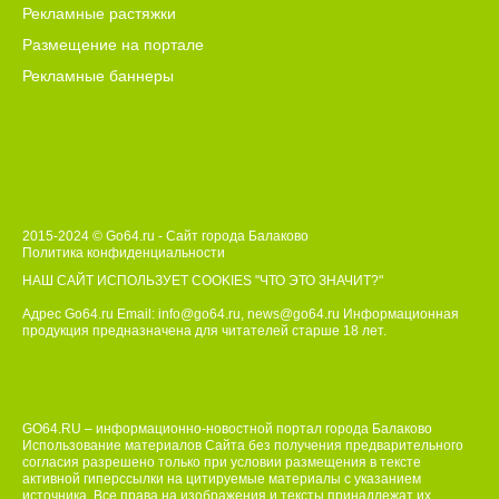
Рекламные растяжки
Размещение на портале
Рекламные баннеры
2015-2024 © Go64.ru - Сайт города Балаково
Политика конфиденциальности
НАШ САЙТ ИСПОЛЬЗУЕТ COOKIES
"ЧТО ЭТО ЗНАЧИТ?"
Адрес Go64.ru Email:
info@go64.ru
,
news@go64.ru
Информационная
продукция предназначена для читателей ст
а
рше 18 лет.
GO64.RU – информационно-новостной портал города Балаково
Использование материалов Сайта без получения предварительного
согласия разрешено только при условии размещения в тексте
активной гиперссылки на цитируемые материалы с указанием
источника. Все права на изображения и тексты принадлежат их