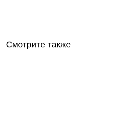
Смотрите также
12:11 Сегодня
«Калина» на скорости в Балаково влетела в