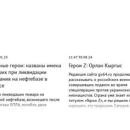
01.25
11:47 30.08.24
ые герои: названы имена
Герои Z: Орлан Кыргыс
ших при ликвидации
Редакция сайта go64.ru продолж
ания на нефтебазе в
рассказывать о российских военн
се
совершивших подвиги во время
спецоперации против украински
я ликвидации пожара на
неонацистов. Страна уже знает и
ой нефтебазе, возникшего после
титулом «Герои Z», и мы решили 
таки БПЛА, погибли двое
нарушать эту традицию. Сегодня
иков МЧС — Геннадий Афанасьев
публикуем рассказ о подвиге ря
 Телеупов. Еще один спасатель
Орлана Кыргыса. Водитель-связи
авлен в больницу с травмами.
рядовой Орлан Кыргыс действов
 Афанасьев возглавлял 1-ю
составе сводной роты, которая