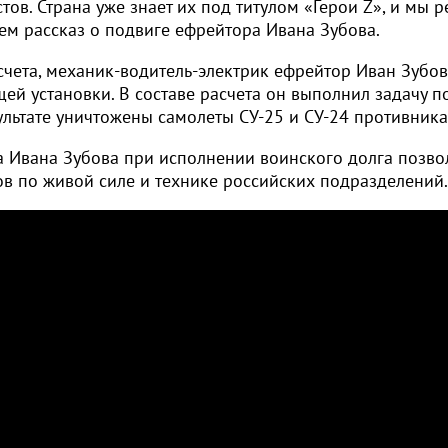
ов. Страна уже знает их под титулом «Герои Z», и мы 
уем рассказ о подвиге ефрейтора Ивана Зубова.
асчета, механик-водитель-электрик ефрейтор Иван Зубов
й установки. В составе расчета он выполнил задачу п
льтате уничтожены самолеты СУ-25 и СУ-24 противника
 Ивана Зубова при исполнении воинского долга позво
ов по живой силе и технике российских подразделений.