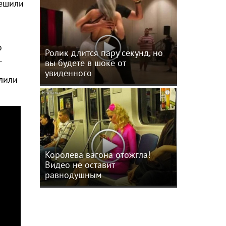
решили
о
Ролик длится пару секунд, но
.
вы будете в шоке от
увиденного
лили
i
Королева вагона отожгла!
Видео не оставит
равнодушным