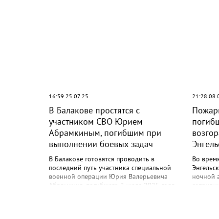
16:59 25.07.25
21:28 08.
В Балакове простятся с
Пожарн
участником СВО Юрием
погиб
Абрамкиным, погибшим при
возгор
выполнении боевых задач
Энгель
В Балакове готовятся проводить в
Во врем
последний путь участника специальной
Энгельск
военной операции Юрия Валерьевича
ночной а
Абрамкина, погибшего 2 июля 2025 года
сотрудн
при выполнении боевых задач. Ему было
и Жаслан
54 года. Юрий Валерьевич родился 17
был дост
июля 1970 года в посёлке Кара-Багиш
Геннадий