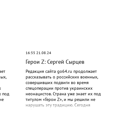
иказ –
равы
а
зрушения
 суток,
ным
ыргыса
 атаки
ой
16:55 21.08.24
ан
Герои Z: Сергей Сырцев
евые
ает
Редакция сайта go64.ru продолжает
ых,
рассказывать о российских военных,
совершивших подвиги во время
х
спецоперации против украинских
х под
неонацистов. Страна уже знает их под
не
титулом «Герои Z», и мы решили не
нарушать эту традицию. Сегодня
ржанта
публикуем рассказ о подвиге сержанта
вую
Сергея Сырцева. С началом боевых
пы
действий старший водитель сержант
 в одном
Сергей Сырцев выполняет задачи по
нных
тыловому снабжению подразделений
воздушно-десантной дивизии. За все это