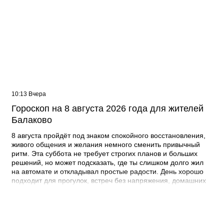
10:13 Вчера
Гороскоп на 8 августа 2026 года для жителей
Балаково
8 августа пройдёт под знаком спокойного восстановления,
живого общения и желания немного сменить привычный
ритм. Эта суббота не требует строгих планов и больших
решений, но может подсказать, где ты слишком долго жил
на автомате и откладывал простые радости. День хорошо
подходит для прогулок, встреч без напряжения, домашних
дел, небольших поездок, отдыха у воды и всего, что
помогает вернуть ощущение внутренней свободы. Для
жителей Балаково 8 августа станет удачным временем,
чтобы не торопиться, не загонять себя в список