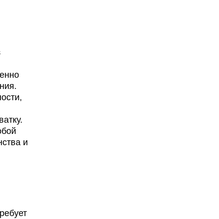
з
менно
ния.
ости,
ватку.
обой
нства и
требует