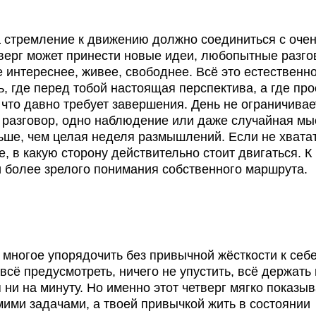
а стремление к движению должно соединиться с оче
верг может принести новые идеи, любопытные разго
е интереснее, живее, свободнее. Всё это естественн
, где перед тобой настоящая перспектива, а где про
 что давно требует завершения. День не ограничива
н разговор, одно наблюдение или даже случайная мы
льше, чем целая неделя размышлений. Если не хватат
е, в какую сторону действительно стоит двигаться. К
и более зрелого понимания собственного маршрута.
 многое упорядочить без привычной жёсткости к себе
сё предусмотреть, ничего не упустить, всё держать 
 ни на минуту. Но именно этот четверг мягко показыв
мими задачами, а твоей привычкой жить в состоянии