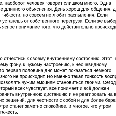
де, наоборот, человек говорит слишком много. Одна
ее длинного объяснения. День хорош для общения, 
 гибкости, но совсем не любит распыления. Если
ру устанешь от собственного перегруза. Если же выб
 ясное понимание того, что действительно происходи
о отнестись к своему внутреннему состоянию. Этот ч
ему фону, к чужому настроению, к неочевидному
ого первая половина дня может показаться немного
зного не происходит. Но именно такая тонкость восп
позволять чужим эмоциям становиться твоими. Сего
оторый всех чувствует, всё понимает и всё должен
ранить внутреннюю дистанцию и не реагировать на 
их решений, для честности с собой и для более бер
утри станет заметно спокойнее, и многое, что утром
тяжесть.