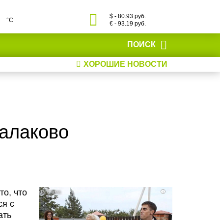
$ - 80.93 руб.
°С
€ - 93.19 руб.
ПОИСК
ХОРОШИЕ НОВОСТИ
Балаково
то, что
i
ся с
ать