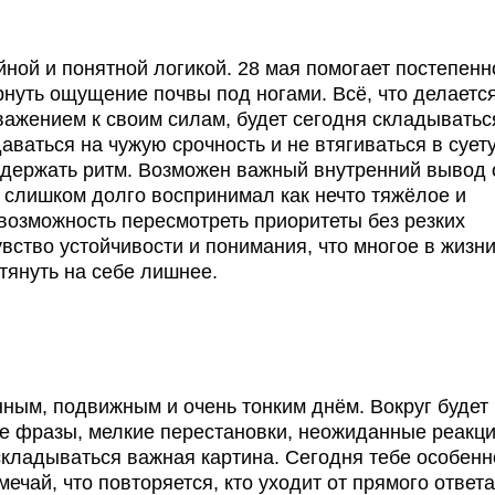
йной и понятной логикой. 28 мая помогает постепенн
нуть ощущение почвы под ногами. Всё, что делаетс
важением к своим силам, будет сегодня складыватьс
ваться на чужую срочность и не втягиваться в сует
ет держать ритм. Возможен важный внутренний вывод 
ы слишком долго воспринимал как нечто тяжёлое и
возможность пересмотреть приоритеты без резких
вство устойчивости и понимания, что многое в жизн
тянуть на себе лишнее.
ным, подвижным и очень тонким днём. Вокруг будет
ые фразы, мелкие перестановки, неожиданные реакц
 складываться важная картина. Сегодня тебе особенн
ечай, что повторяется, кто уходит от прямого ответа,