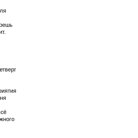
для
ерешь
т.
етверг
риятия
дня
всё
ежного