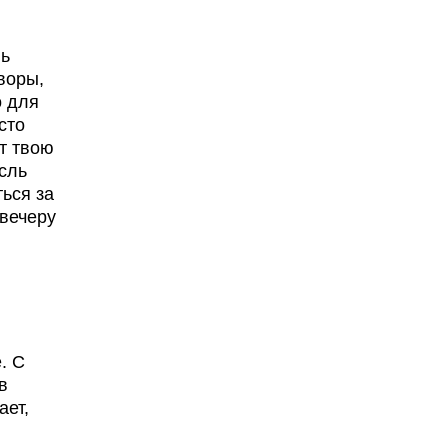
нь
воры,
о для
сто
ет твою
сль
ься за
 вечеру
. С
в
ает,