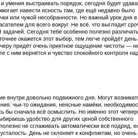
 и умения выстраивать порядок, сегодня будет удава
омогает навести ясность там, где ещё недавно было
чки или чужой несобранности. Но важный урок дня в
сателем для всего вокруг. Не всё, что выглядит ср
 задачей. Сегодня тебе особенно полезно различат
точнее окажется этот выбор, тем легче пройдёт день
ечеру придёт очень приятное ощущение чистоты — н
те с ним вернётся и чувство спокойного контроля на
ие внутри довольно подвижного дня. Могут возникат
ния: чьи-то ожидания, неясные намёки, необходимос
сь бы сначала всё осмыслить. Но именно этот четвер
выбираешь удобство для других ценой собственного
полезно не сглаживать автоматически всё подряд, е
усталость. День не склоняет к конфликтам, но очень