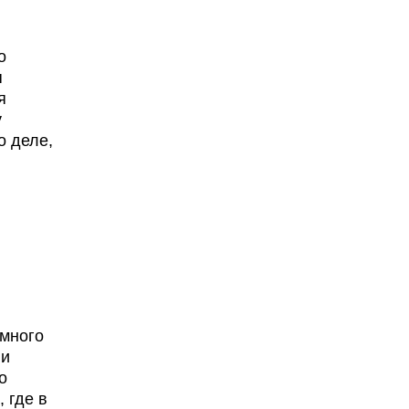
о
я
я
у
о деле,
и
 много
ии
о
 где в