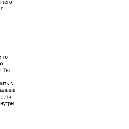
ннего
ёт
 тот
то
. Ты
ить с
дальше
ости,
внутри