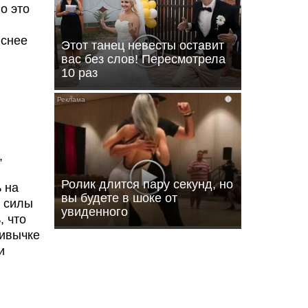
о это
яснее
Этот танец невесты оставит
вас без слов! Пересмотрела
10 раз
i
,
Ролик длится пару секунд, но
ь на
вы будете в шоке от
ь силы
увиденного
, что
ривычке
и