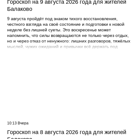
Гороскоп на 9 августа 2026 года для жителей
Балаково
9 августа пройдёт под знаком тихого восстановления,
честного взгляда на своё состояние и подготовки к новой
неделе без лишней суеты. Это воскресенье может
напомнить, что силы возвращаются не только через отдых,
но и через отказ от ненужного: лишних разговоров, тяжёлых
мыслей, чужих ожиданий и привычки всё держать под
контролем. Для жителей Балаково день хорошо подходит
для прогулок, домашних дел, спокойного общения,
наведения порядка в планах и небольших радостей,
которые не требуют усилий. Сегодня важно не превращать
выходной в список обязанностей. Чем мягче ты обойдёшься
с собой, тем легче будет войти в понедельник. Овен Овнам
9 августа захочется активности, но день лучше не
перегружать слишком плотными планами. Может появиться
желание куда-то поехать, встретиться с людьми, заняться
спортом или быстро решить накопившиеся вопросы. Но
воскресенье советует не действовать на одном импульсе.
Если попытаться успеть всё, отдых превратится в
очередной забег. Лучше выбрать одно дело, которое
10:13 Вчера
действительно возвращает силы, и оставить пространство
для спонтанности. В общении с близкими важно не спорить
Гороскоп на 8 августа 2026 года для жителей
из-за мелочей и не требовать, чтобы все подстраивались