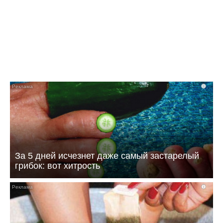
опекунов-садистов
i
За 5 дней исчезнет даже самый застарелый
грибок: вот хитрость
i