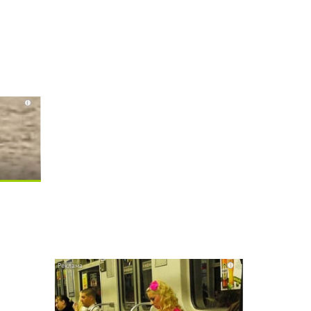
i
i
i