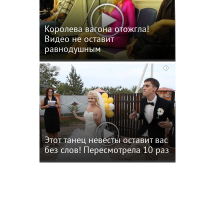
Королева вагона отожгла!
Видео не оставит
равнодушным
i
нов-
Этот танец невесты оставит вас
без слов! Пересмотрела 10 раз