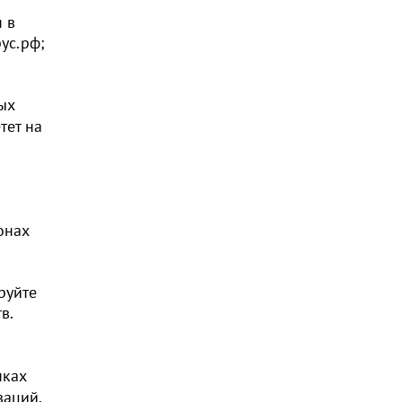
 в
ус.рф;
ых
тет на
онах
руйте
тв.
нках
заций.