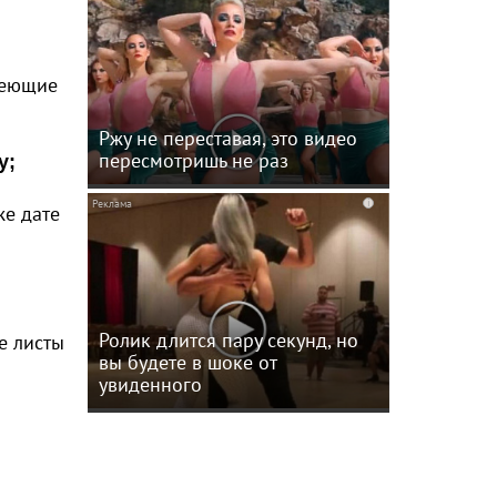
меющие
Ржу не переставая, это видео
пересмотришь не раз
у;
i
же дате
Ролик длится пару секунд, но
е листы
вы будете в шоке от
увиденного