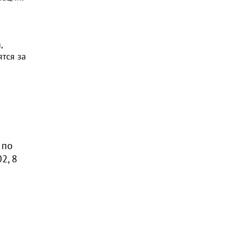
,
тся за
и
 по
2, 8