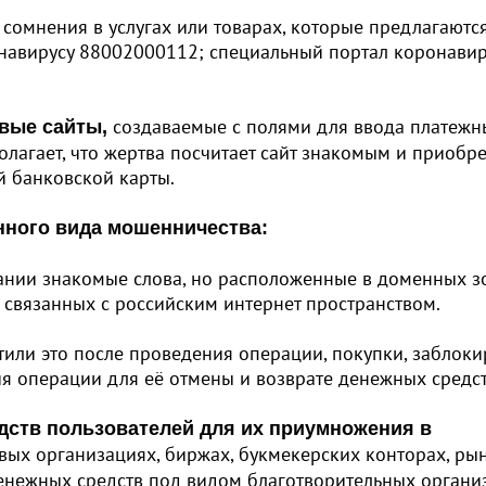
омнения в услугах или товарах, которые предлагаются
онавирусу 88002000112; специальный портал коронавир
создаваемые с полями для ввода платежн
овые сайты,
агает, что жертва посчитает сайт знакомым и приобре
ей банковской карты.
ного вида мошенничества:
вании знакомые слова, но расположенные в доменных з
, не связанных с российским интернет пространством.
етили это после проведения операции, покупки, заблоки
ния операции для её отмены и возврате денежных средс
дств пользователей для их приумножения в
ых организациях, биржах, букмекерских конторах, ры
денежных средств под видом благотворительных органи