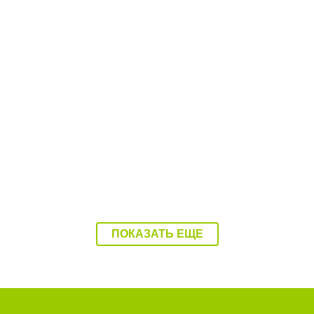
.08.26
11:17 04.08.26
ьницу Балаково
Водитель катера, которы
или в Балаково
покалечил ребенка, был 
ПОКАЗАТЬ ЕЩЕ