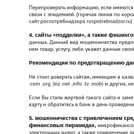
Перепроверять информацию, если имеются с
связи с эпидемией. (горячая линия по кор
сайт роспотребнадзора rospotrebnadzor.ru)
4. сайты «подделки», а также фишинг
данных. Данный вид мошенничества предпол
нем товар, услугу, либо укажет данные сво
Рекомендации по предотвращению дан
Не стоит доверять сайтам, имеющим в наз
.com .org .biz .net .info .tv .mobi и других
Если Вы стали жертвой такого сайта и зам
карту и обратитесь в банк в день проведе
5. мошенничества с привлечением сре
микрофинансов
финансовых пирамидах,
электронных валют, а также привлечение 