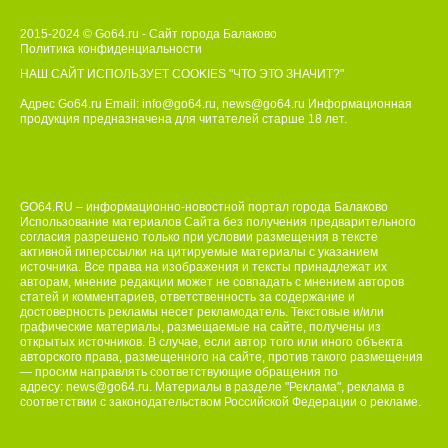
2015-2024 © Go64.ru - Сайт города Балаково
Политика конфиденциальности
НАШ САЙТ ИСПОЛЬЗУЕТ COOKIES
"ЧТО ЭТО ЗНАЧИТ?"
Адрес Go64.ru Email:
info@go64.ru
,
news@go64.ru
Информационная
продукция предназначена для читателей ст
а
рше 18 лет.
GO64.RU – информационно-новостной портал города Балаково
Использование материалов Сайта без получения предварительного
согласия разрешено только при условии размещения в тексте
активной гиперссылки на цитируемые материалы с указанием
источника. Все права на изображения и тексты принадлежат их
авторам, мнение редакции может не совпадать с мнением авторов
статей и комментариев, ответственность за содержание и
достоверность рекламы несет рекламодатель. Текстовые и/или
графические материалы, размещаемые на сайте, получены из
открытых источников. В случае, если автор того или иного объекта
авторского права, размещенного на сайте, против такого размещения
— просим направлять соответствующие обращения по
адресу:
news@go64.ru
. Материалы в разделе "Реклама", реклама в
соответствии с законодательством Российской Федерации о рекламе.